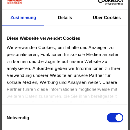
Zustimmung
Details
Über Cookies
Diese Webseite verwendet Cookies
Ich stimme der
Datenschutzerklärung
zu.
Wir verwenden Cookies, um Inhalte und Anzeigen zu
personalisieren, Funktionen für soziale Medien anbieten
Senden
zu können und die Zugriffe auf unsere Website zu
analysieren. Außerdem geben wir Informationen zu Ihrer
Verwendung unserer Website an unsere Partner für
soziale Medien, Werbung und Analysen weiter. Unsere
Partner führen diese Informationen möglicherweise mit
Hansen Dranken
weiteren Daten zusammen, die Sie ihnen bereitgestellt
haben oder die sie im Rahmen Ihrer Nutzung der Dienste
Hansen Dranken steht Ihnen zur Verfügung. Für
gesammelt haben.
Einwilligungsauswahl
allgemeine Fragen oder Verkaufsinformationen
Notwendig
können Sie uns jederzeit kontaktieren.