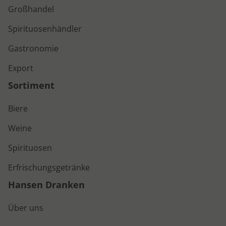
Großhandel
General
Spirituosenhändler
+31(0)475 46 57 75
evenementen@hansendranken.nl
Gastronomie
Export
Sortiment
Biere
Weine
Spirituosen
Erfrischungsgetränke
Hansen Dranken
Über uns