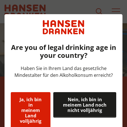
Are you of legal drinking age in
your country?
Haben Sie in Ihrem Land das gesetzliche
Mindestalter für den Alkoholkonsum erreicht?
Wie können wir Ihnen
Ja, ich bin
Nein, ich bin in
helfen?
in
meinem Land noch
meinem
nicht volljährig
Land
Haben Sie Fragen, brauchen Sie einen Rat oder
volljährig
suchen Sie eine bestimmte Lösung? Unser