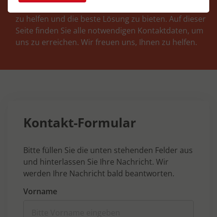
engagiertes Team steht bereit, um bei jeder Anfrage
zu helfen und die beste Lösung zu bieten. Auf dieser
Seite finden Sie alle notwendigen Kontaktdaten, um
uns zu erreichen. Wir freuen uns, Ihnen zu helfen.
Kontakt-Formular
Bitte füllen Sie die unten stehenden Felder aus
und hinterlassen Sie Ihre Nachricht. Wir
werden Ihre Nachricht bald beantworten.
Vorname