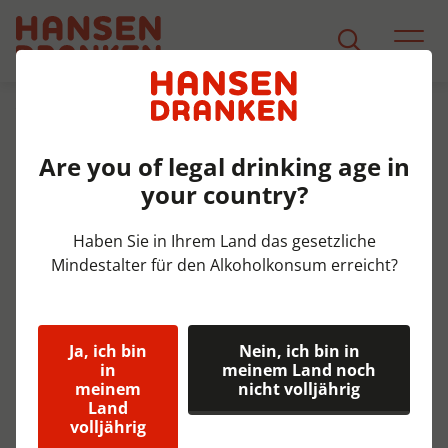
Über uns
Anerkannter Ausbildungsbetrieb
Are you of legal drinking age in
your country?
Haben Sie in Ihrem Land das gesetzliche
Hansen Dranken:
Mindestalter für den Alkoholkonsum erreicht?
Praktika und
Bildungswege
Ja, ich bin
Nein, ich bin in
in
meinem Land noch
Hansen Dranken glaubt an Wachstum,
meinem
nicht volljährig
Entwicklung und Wissensaustausch. Als
Land
anerkannter Ausbildungsbetrieb bieten wir
volljährig
Ihnen ein anregendes Umfeld, in dem Sie