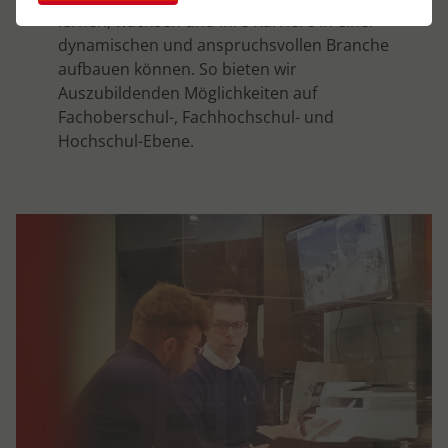
lernen, wachsen und Ihre Karriere in einer
dynamischen und anspruchsvollen Branche
aufbauen können. So bieten wir
Auszubildenden Möglichkeiten auf
Fachoberschul-, Fachhochschul- und
Hochschul-Ebene.