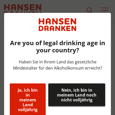
Wen wir beliefern
Business
Are you of legal drinking age in
your country?
Haben Sie in Ihrem Land das gesetzliche
Hansen Dranken:
Mindestalter für den Alkoholkonsum erreicht?
unabhängiges
Angebot für den
Ja, ich bin
Nein, ich bin in
Spirituosenhandel
in
meinem Land noch
meinem
nicht volljährig
Land
Hansen Dranken weiß, dass jeder
volljährig
Spirituosenhandel einzigartig ist. Sie