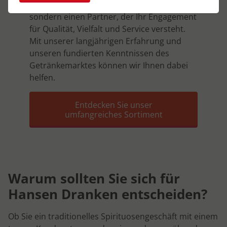
suchen nicht irgendeinen Lieferanten,
sondern einen Partner, der Ihr Engagement
für Qualität, Vielfalt und Service versteht.
Mit unserer langjährigen Erfahrung und
unseren fundierten Kenntnissen des
Getränkemarktes können wir Ihnen dabei
helfen.
Entdecken Sie unser
umfangreiches Sortiment
Warum sollten Sie sich für
Hansen Dranken entscheiden?
Ob Sie ein traditionelles Spirituosengeschäft mit einem