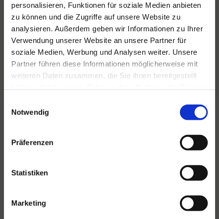
personalisieren, Funktionen für soziale Medien anbieten
sich um einen Eilauftrag oder eine spezielle
zu können und die Zugriffe auf unsere Website zu
Anfrage handelt - wir helfen Ihnen und sorgen
analysieren. Außerdem geben wir Informationen zu Ihrer
dafür, dass Sie niemals einen Fehlgriff machen.
Verwendung unserer Website an unsere Partner für
soziale Medien, Werbung und Analysen weiter. Unsere
Partner führen diese Informationen möglicherweise mit
weiteren Daten zusammen, die Sie ihnen bereitgestellt
haben oder die sie im Rahmen Ihrer Nutzung der Dienste
gesammelt haben.
Einwilligungsauswahl
Notwendig
Präferenzen
Statistiken
Marketing