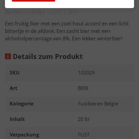
Fustbieren Belgie | FUST | 20 ltr
Een fruitig bier met een zoet hout accent en een licht
bittertje in de afdonk. Een zacht bier met een
alchoholpercentage van 8%. Een lekker winterbier!
Details zum Produkt
SKU
102029
Art
BIER
Kategorie
Fustbieren Belgie
Inhalt
20 ltr
Verpackung
FUST