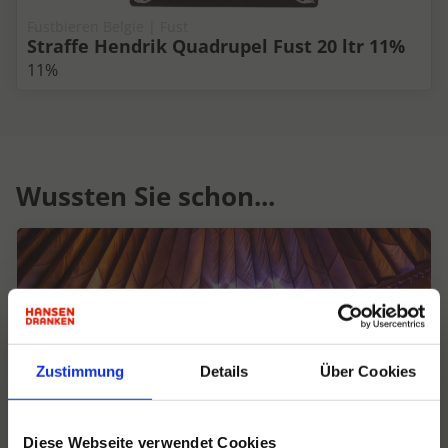
Fustbieren Belgie | Fust
Straffe Hendrik Quadrupel Fust 20 ltr 11%
11%
Wussten Sie schon...
Zustimmung
Details
Über Cookies
Diese Webseite verwendet Cookies