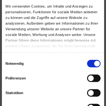
Wir verwenden Cookies, um Inhalte und Anzeigen zu
Für alle Ihre Veranstaltungen
personalisieren, Funktionen für soziale Medien anbieten
und Feste
zu können und die Zugriffe auf unsere Website zu
analysieren. Außerdem geben wir Informationen zu Ihrer
Hansen Events ist Ihr Partner für
Verwendung unserer Website an unsere Partner für
Veranstaltungen von groß bis klein.
soziale Medien, Werbung und Analysen weiter. Unsere
Partner führen diese Informationen möglicherweise mit
Lesen Sie mehr
weiteren Daten zusammen, die Sie ihnen bereitgestellt
haben oder die sie im Rahmen Ihrer Nutzung der Dienste
gesammelt haben.
Einwilligungsauswahl
Notwendig
Präferenzen
Statistiken