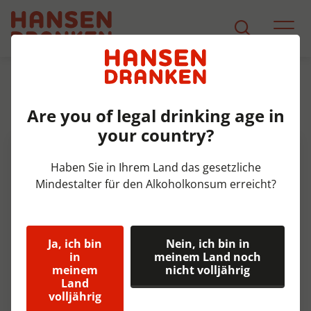
Sortiment
Produkt Detail
Are you of legal drinking age in
Pauwel Kwak Fust 20 ltr 8,4%
your country?
Haben Sie in Ihrem Land das gesetzliche
Mindestalter für den Alkoholkonsum erreicht?
Ja, ich bin
Nein, ich bin in
in
meinem Land noch
meinem
nicht volljährig
Land
volljährig