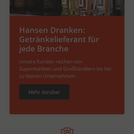
Hansen Dranken:
Getränkelieferant für
jede Branche
Unsere Kunden reichen von
Supermärkten und Großhändlern bis hin
zu kleinen Unternehmen.
Mehr darüber