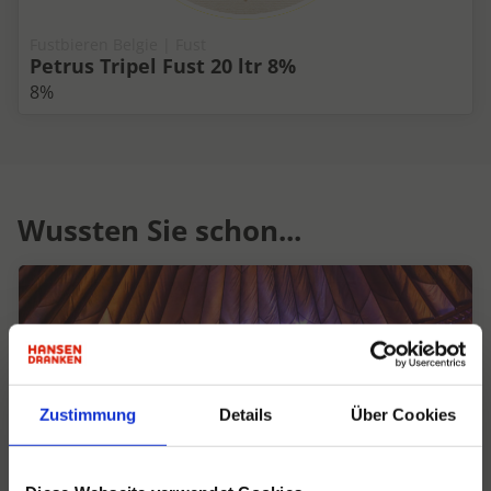
Fustbieren Belgie | Fust
Petrus Tripel Fust 20 ltr 8%
8%
Wussten Sie schon...
Zustimmung
Details
Über Cookies