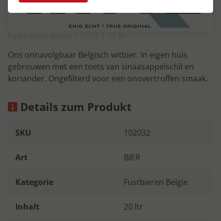
Fustbieren Belgie | FUST | 20 ltr
Ons onnavolgbaar Belgisch witbier. In eigen huis
gebrouwen met een toets van sinaasappelschil en
koriander. Ongefilterd voor een onovertroffen smaak.
Details zum Produkt
SKU
102032
Art
BIER
Kategorie
Fustbieren Belgie
Inhalt
20 ltr