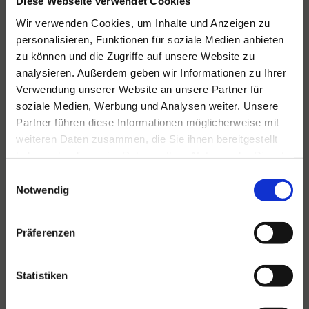
Diese Webseite verwendet Cookies
Wir verwenden Cookies, um Inhalte und Anzeigen zu
personalisieren, Funktionen für soziale Medien anbieten
Für alle Ihre Veranstaltungen
zu können und die Zugriffe auf unsere Website zu
und Feste
analysieren. Außerdem geben wir Informationen zu Ihrer
Verwendung unserer Website an unsere Partner für
Hansen Events ist Ihr Partner für
soziale Medien, Werbung und Analysen weiter. Unsere
Veranstaltungen von groß bis klein.
Partner führen diese Informationen möglicherweise mit
Lesen Sie mehr
weiteren Daten zusammen, die Sie ihnen bereitgestellt
haben oder die sie im Rahmen Ihrer Nutzung der Dienste
gesammelt haben.
Einwilligungsauswahl
Notwendig
Präferenzen
Statistiken