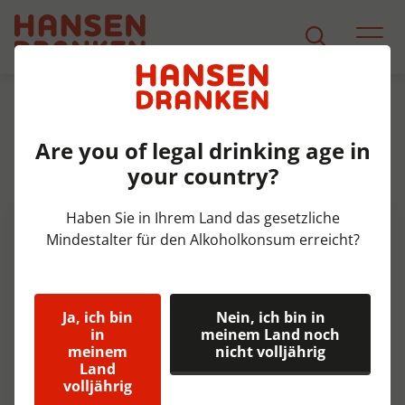
Sortiment
Produkt Detail
Are you of legal drinking age in
Limburgse Witte Enig Echt Fust
your country?
20 ltr 5%
Haben Sie in Ihrem Land das gesetzliche
Mindestalter für den Alkoholkonsum erreicht?
Ja, ich bin
Nein, ich bin in
in
meinem Land noch
meinem
nicht volljährig
Land
volljährig