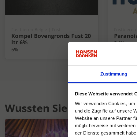
Fustbieren Belgie | Fust
Fustbieren 
Kompel Bovengronds Fust 20
Paranoia
ltr 6%
5.6%
6%
Zustimmung
Diese Webseite verwendet 
Wussten Sie schon...
Wir verwenden Cookies, um I
und die Zugriffe auf unsere 
Website an unsere Partner fü
möglicherweise mit weiteren
der Dienste gesammelt habe