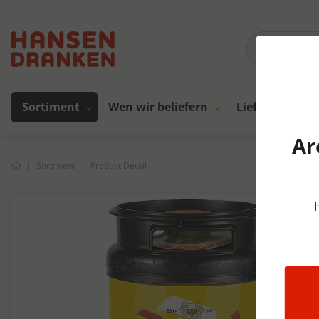
Sortiment
Wen wir beliefern
Lieferanten
Ar
Sortiment
Produkt Detail