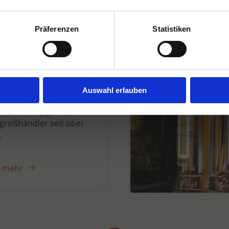
Präferenzen
Statistiken
n Dranken seit
Auswahl erlauben
er unabhängiger
großhändler seit über
.
e mehr