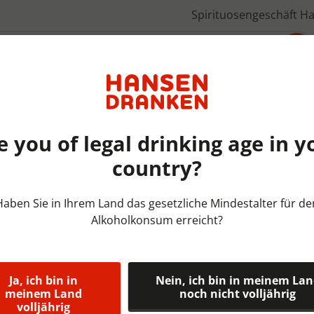
Spirituosengeschäft H
Über uns
e you of legal drinking age in y
country?
Fustbieren Belgie | FUST | 2
Haben Sie in Ihrem Land das gesetzliche Mindestalter für de
Alkoholkonsum erreicht?
Duvel 666 Fu
Duvel 666 - Belgisch blond 
een natuurlijke troebelheid.
Ja, ich bin in
Nein, ich bin in meinem La
meinem Land
noch nicht volljährig
volljährig