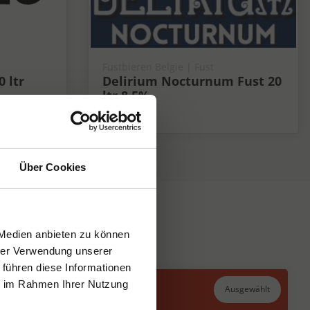
Fustbieren Belgie | Fust
0 ltr
Delirium Nocturnum Fust 20
ltr 8,5%
8.5%
Über Cookies
 Medien anbieten zu können
hrer Verwendung unserer
 führen diese Informationen
ie im Rahmen Ihrer Nutzung
Ausgewählt