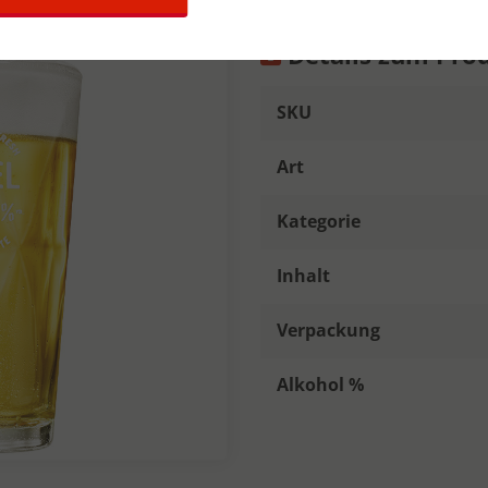
Details zum Pro
SKU
Art
Kategorie
Inhalt
Verpackung
Alkohol %