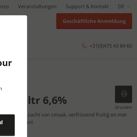
anzo
Veranstaltungen
Support & Kontakt
DE
Geschäftliche Anmeldung
+31(0)475 43 84 60
our
0 ltr
n
st 20 ltr 6,6%
Drucken
bier. Hemels zacht van smaak, verfrissend fruitig en met
 6,66% alcohol.
nd