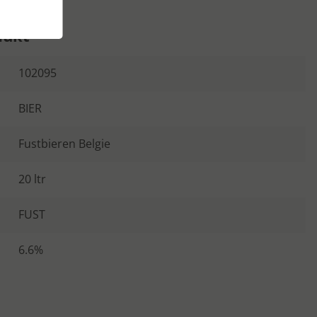
dukt
102095
BIER
Fustbieren Belgie
20 ltr
FUST
6.6%