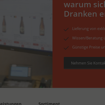
warum sic
Dranken e
Lieferung von exk
Wissen/Beratung ü
Günstige Preise u
Nehmen Sie Kontak
leistungen
Sortiment