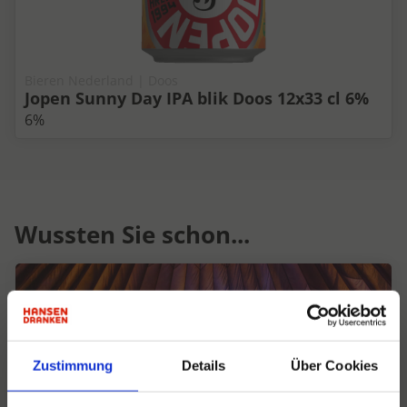
Bieren Nederland | Doos
Jopen Sunny Day IPA blik Doos 12x33 cl 6%
6%
Wussten Sie schon...
Zustimmung
Details
Über Cookies