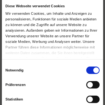
Diese Webseite verwendet Cookies
Wir verwenden Cookies, um Inhalte und Anzeigen zu
personalisieren, Funktionen für soziale Medien anbieten
zu können und die Zugriffe auf unsere Website zu
Für alle Ihre Veranstaltungen
analysieren. Außerdem geben wir Informationen zu Ihrer
und Feste
Verwendung unserer Website an unsere Partner für
soziale Medien, Werbung und Analysen weiter. Unsere
Hansen Events ist Ihr Partner für
Partner führen diese Informationen möglicherweise mit
Veranstaltungen von groß bis klein.
weiteren Daten zusammen, die Sie ihnen bereitgestellt
Lesen Sie mehr
haben oder die sie im Rahmen Ihrer Nutzung der Dienste
gesammelt haben.
Einwilligungsauswahl
Notwendig
Präferenzen
Statistiken