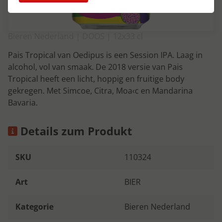
Bieren Nederland | DOOS | 12x33 cl
Pais Tropical van Oedipus is een Session IPA. Laag in
alcohol, vol van smaak. De 2018 versie van Pais
Tropical heeft een licht, hoppig en fruitige body
gekregen. Met Simcoe, Citra, Moa‹c en Mandarina
Bavaria.
Details zum Produkt
SKU
110324
Art
BIER
Kategorie
Bieren Nederland