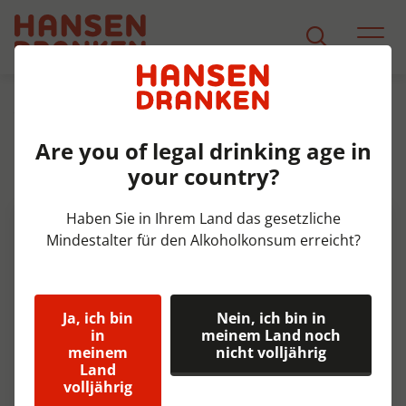
Sortiment
Produkt Detail
Are you of legal drinking age in
Oedipus Pais Tropical blik Doos
your country?
12x33 cl 5%
Haben Sie in Ihrem Land das gesetzliche
Mindestalter für den Alkoholkonsum erreicht?
Ja, ich bin
Nein, ich bin in
in
meinem Land noch
meinem
nicht volljährig
Land
volljährig