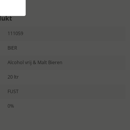
dukt
111059
BIER
Alcohol vrij & Malt Bieren
20 ltr
FUST
0%