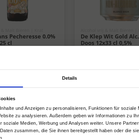
j & Malt Bieren | Krat
Alcohol vrij & Malt Bieren |
ns Pecheresse 0.0%
De Klep Wit Gold Alc. 
25 cl
Doos 12x33 cl 0,5%
0.5%
Details
Cookies
nhalte und Anzeigen zu personalisieren, Funktionen für soziale
Website zu analysieren. Außerdem geben wir Informationen zu I
r soziale Medien, Werbung und Analysen weiter. Unsere Partner
 Daten zusammen, die Sie ihnen bereitgestellt haben oder die s
n.