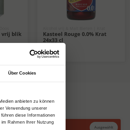
 Doos
Alcohol vrij & Malt Bieren | Krat
vrij blik
Kasteel Rouge 0.0% Krat
24x33 cl
0%
Über Cookies
 Medien anbieten zu können
hrer Verwendung unserer
 führen diese Informationen
ie im Rahmen Ihrer Nutzung
Ausgewählt