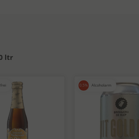
 ltr
frei
Alcoholarm