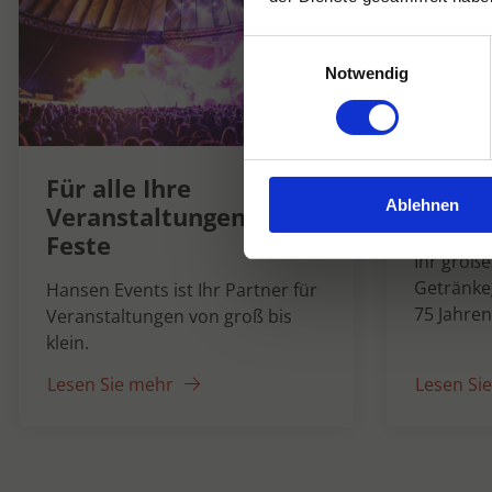
Einwilligungsauswahl
Notwendig
Hanse
Für alle Ihre
Ablehnen
1947
Veranstaltungen und
Feste
Ihr groß
Getränke
Hansen Events ist Ihr Partner für
75 Jahren
Veranstaltungen von groß bis
klein.
Lesen Sie mehr
Lesen Si