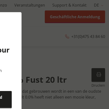
anzo
Veranstaltungen
Support & Kontakt
DE
Geschäftliche Anmeldung
+31(0)475 43 84 60
our
FUST | 20 ltr
n
 0.0% Fust 20 ltr
Drucken
coholvrij bier dat gebrouwen wordt in een van de oudste
Bavaria Malt 0.0% heeft niet alleen een mooie kleur,
nd
maak.