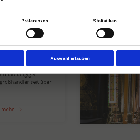
Präferenzen
Statistiken
n Dranken seit
Auswahl erlauben
er unabhängiger
großhändler seit über
.
e mehr