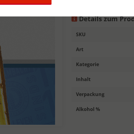
Details zum Pro
SKU
Art
Kategorie
Inhalt
Verpackung
Alkohol %