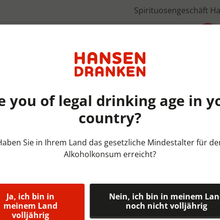
Spirituosengeschäft H
Über uns
e you of legal drinking age in y
country?
Alcohol vrij & Malt Bieren | 
Haben Sie in Ihrem Land das gesetzliche Mindestalter für de
Alkoholkonsum erreicht?
Bavaria Malt
Bavaria Malt 0.0% is een al
brouwerijen van Nederland. 
Ja, ich bin in
Nein, ich bin in meinem La
meinem Land
noch nicht volljährig
maar ook een natuurlijke s
volljährig