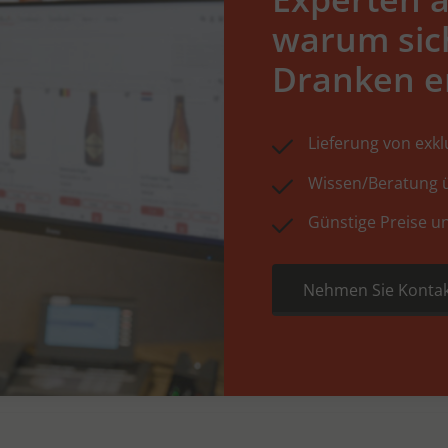
warum sic
Dranken e
Lieferung von exk
Wissen/Beratung ü
Günstige Preise u
Nehmen Sie Kontak