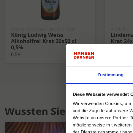
Alcohol vrij & Malt Bieren | Krat
Alcohol vri
König Ludwig Weiss
Lindema
Alkoholfrei Krat 20x50 cl
Krat 24x
0,5%
0%
0.5%
Zustimmung
Diese Webseite verwendet 
Wir verwenden Cookies, um I
Wussten Sie schon...
und die Zugriffe auf unsere 
Website an unsere Partner fü
möglicherweise mit weiteren
der Dienste gesammelt habe