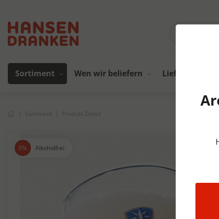
Sortiment
Wen wir beliefern
Lieferanten
Ar
Sortiment
Produkt Detail
Alkoholfrei