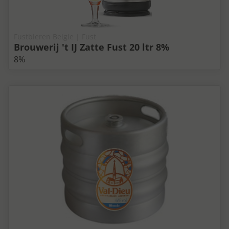
Fustbieren Belgie | Fust
Brouwerij 't IJ Zatte Fust 20 ltr 8%
8%