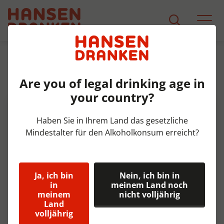
Sortiment
Produkt Detail
Are you of legal drinking age in
Leffe Blond Fust 20 ltr 6,6%
your country?
Haben Sie in Ihrem Land das gesetzliche
Mindestalter für den Alkoholkonsum erreicht?
Ja, ich bin
Nein, ich bin in
in
meinem Land noch
meinem
nicht volljährig
Land
volljährig