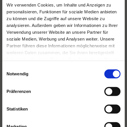
Wir verwenden Cookies, um Inhalte und Anzeigen zu
Für alle Ihre Veranstaltungen
personalisieren, Funktionen für soziale Medien anbieten
und Feste
zu können und die Zugriffe auf unsere Website zu
analysieren. Außerdem geben wir Informationen zu Ihrer
Hansen Events ist Ihr Partner für
Verwendung unserer Website an unsere Partner für
Veranstaltungen von groß bis klein.
soziale Medien, Werbung und Analysen weiter. Unsere
Lesen Sie mehr
Partner führen diese Informationen möglicherweise mit
weiteren Daten zusammen, die Sie ihnen bereitgestellt
haben oder die sie im Rahmen Ihrer Nutzung der Dienste
gesammelt haben.
Einwilligungsauswahl
Notwendig
Präferenzen
Statistiken
Marketing