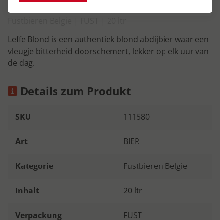
Fustbieren Belgie | FUST | 20 ltr
Leffe Blond is een authentiek blond abdijbier waar een
vleugje bitterheid doorschemert, lekker op elk uur van
de dag.
Details zum Produkt
SKU
111580
Art
BIER
Kategorie
Fustbieren Belgie
Inhalt
20 ltr
Verpackung
FUST