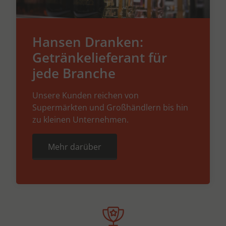
Hansen Dranken:
Getränkelieferant für
jede Branche
Unsere Kunden reichen von
Supermärkten und Großhändlern bis hin
zu kleinen Unternehmen.
Mehr darüber