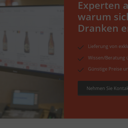
Experten a
warum sic
Dranken e
Lieferung von exk
Wissen/Beratung ü
Günstige Preise u
Nehmen Sie Kontak