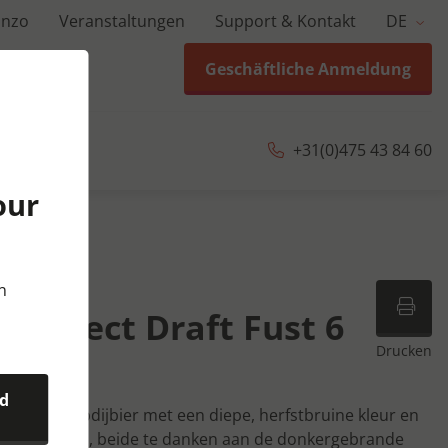
anzo
Veranstaltungen
Support & Kontakt
DE
Geschäftliche Anmeldung
+31(0)475 43 84 60
our
 ltr
n
 Perfect Draft Fust 6
Drucken
nd
authentiek abdijbier met een diepe, herfstbruine kleur en
k van caramel, beide te danken aan de donkergebrande