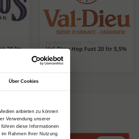
Fustbieren Belgie | Fust
st 20 ltr
Val-Dieu Hop Fust 20 ltr 5,5%
5.5%
Über Cookies
 Medien anbieten zu können
hrer Verwendung unserer
 führen diese Informationen
ie im Rahmen Ihrer Nutzung