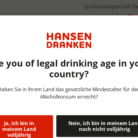
Spirituosengeschäft H
Über uns
e you of legal drinking age in y
country?
Fustbieren Belgie | FUST | 6
Haben Sie in Ihrem Land das gesetzliche Mindestalter für de
Alkoholkonsum erreicht?
Leffe Dubbel
ltr 6,5%
Ja, ich bin in
Nein, ich bin in meinem La
Leffe Dubbel (6,5%) is een 
meinem Land
noch nicht volljährig
volljährig
een volle, lichtzoete smaa