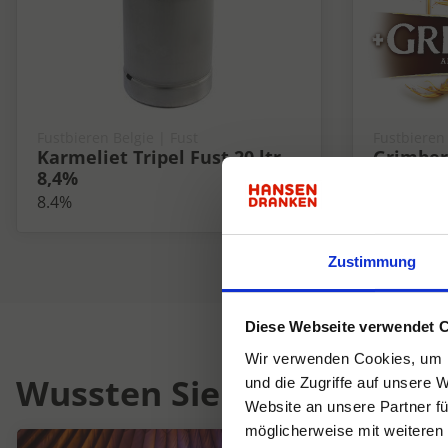
Fustbieren Belgie | Fust
Fustbieren 
Karmeliet Tripel Fust 20 ltr
Grimber
8,4%
ltr 6%
8.4%
6%
Zustimmung
Diese Webseite verwendet 
Wir verwenden Cookies, um I
Wussten Sie schon...
und die Zugriffe auf unsere 
Website an unsere Partner fü
möglicherweise mit weiteren