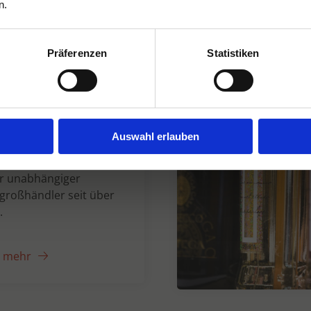
n.
Präferenzen
Statistiken
n Dranken seit
Auswahl erlauben
er unabhängiger
großhändler seit über
.
e mehr