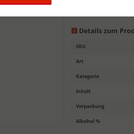
mout.
Details zum Pro
SKU
Art
Kategorie
Inhalt
Verpackung
Alkohol %