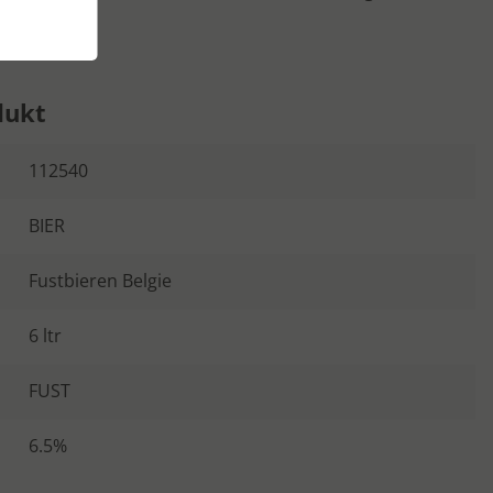
dukt
112540
BIER
Fustbieren Belgie
6 ltr
FUST
6.5%