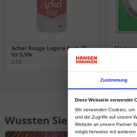
Fustbieren Belgie | Fust
Fustbieren 
Achel Rouge Legere Fust 20
Martens 
ltr 5,5%
5%
5.5%
Zustimmung
Diese Webseite verwendet 
Wir verwenden Cookies, um I
Wussten Sie schon...
und die Zugriffe auf unsere 
Website an unsere Partner fü
möglicherweise mit weiteren