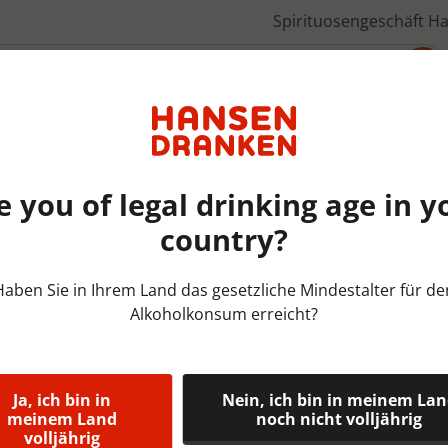
Spirituosengeschäft H
Über uns
e you of legal drinking age in y
country?
Fustbieren Belgie | FUST | 2
Haben Sie in Ihrem Land das gesetzliche Mindestalter für de
Alkoholkonsum erreicht?
Grimbergen 
6,5%
Ja, ich bin in
Nein, ich bin in meinem La
Grimbergen is een Belgisch 
meinem Land
noch nicht volljährig
volljährig
een zoet-bitter bier, vol v