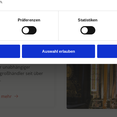
n.
Präferenzen
Statistiken
n Dranken seit
Auswahl erlauben
er unabhängiger
großhändler seit über
.
e mehr