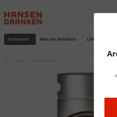
Sortiment
Wen wir beliefern
Lieferanten
Ar
Sortiment
Produkt Detail