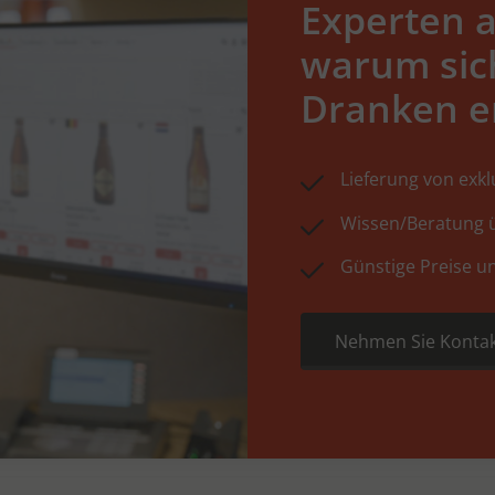
Experten a
warum sic
Dranken e
Lieferung von exk
Wissen/Beratung ü
Günstige Preise u
Nehmen Sie Kontak