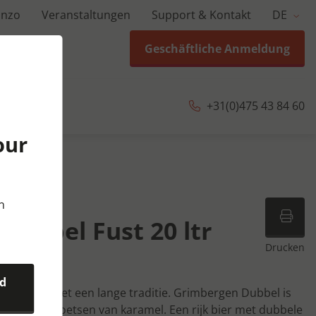
anzo
Veranstaltungen
Support & Kontakt
DE
Geschäftliche Anmeldung
+31(0)475 43 84 60
our
0 ltr
n
Dubbel Fust 20 ltr
Drucken
nd
abdijbier met een lange traditie. Grimbergen Dubbel is
an smaak en toetsen van karamel. Een rijk bier met dubbele