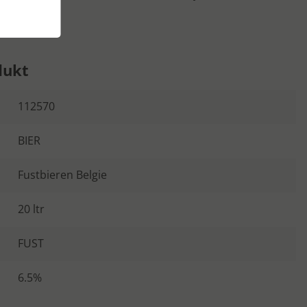
dukt
112570
BIER
Fustbieren Belgie
20 ltr
FUST
6.5%