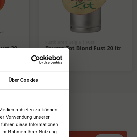
Fustbieren Belgie | Fust
ust 20
Brugse Zot Blond Fust 20 ltr
6%
6%
Über Cookies
 Medien anbieten zu können
hrer Verwendung unserer
 führen diese Informationen
ie im Rahmen Ihrer Nutzung