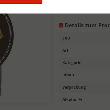
gisting.
Details zum Pro
SKU
Art
Kategorie
Inhalt
Verpackung
Alkohol %