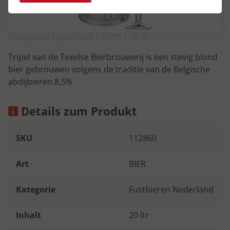
Fustbieren Nederland | FUST | 20 ltr
Tripel van de Texelse Bierbrouwerij is een stevig blond
bier gebrouwen volgens de traditie van de Belgische
abdijbieren.8,5%
Details zum Produkt
SKU
112860
Art
BIER
Kategorie
Fustbieren Nederland
Inhalt
20 ltr