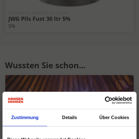
Fustbieren Nederland | Fust
JWG Pils Fust 30 ltr 5%
5%
Wussten Sie schon...
Zustimmung
Details
Über Cookies