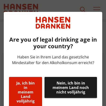
Sortiment
Produkt Detail
Are you of legal drinking age in
Texels Tuunwal Tripel Fust 20
your country?
ltr 8,5%
Haben Sie in Ihrem Land das gesetzliche
Mindestalter für den Alkoholkonsum erreicht?
Ja, ich bin
Nein, ich bin in
in
meinem Land noch
meinem
nicht volljährig
Land
volljährig