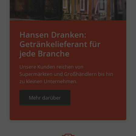
Hansen Dranken:
Getränkelieferant für
jede Branche
Unsere Kunden reichen von
Supermärkten und Großhändlern bis hin
zu kleinen Unternehmen.
Mehr darüber