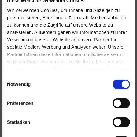
Diese Webseite verwendet Cookies
Wir verwenden Cookies, um Inhalte und Anzeigen zu
personalisieren, Funktionen für soziale Medien anbieten
Für alle Ihre Veranstaltungen
zu können und die Zugriffe auf unsere Website zu
und Feste
analysieren. Außerdem geben wir Informationen zu Ihrer
Verwendung unserer Website an unsere Partner für
Hansen Events ist Ihr Partner für
soziale Medien, Werbung und Analysen weiter. Unsere
Veranstaltungen von groß bis klein.
Partner führen diese Informationen möglicherweise mit
Lesen Sie mehr
weiteren Daten zusammen, die Sie ihnen bereitgestellt
haben oder die sie im Rahmen Ihrer Nutzung der Dienste
gesammelt haben.
Einwilligungsauswahl
Notwendig
Präferenzen
Statistiken