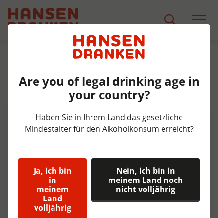
Sortiment
Produkt Detail
Are you of legal drinking age in
Brouwerij 't IJ Natte Fust 20 ltr
your country?
6,5%
Haben Sie in Ihrem Land das gesetzliche
Mindestalter für den Alkoholkonsum erreicht?
Ja, ich bin
Nein, ich bin in
in
meinem Land noch
meinem
nicht volljährig
Land
volljährig