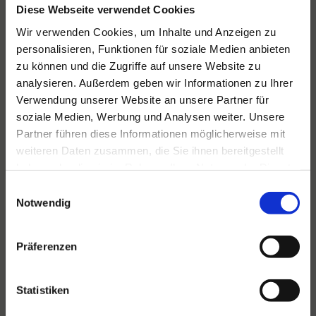
Diese Webseite verwendet Cookies
Wir verwenden Cookies, um Inhalte und Anzeigen zu
personalisieren, Funktionen für soziale Medien anbieten
Für alle Ihre Veranstaltungen
zu können und die Zugriffe auf unsere Website zu
und Feste
analysieren. Außerdem geben wir Informationen zu Ihrer
Verwendung unserer Website an unsere Partner für
Hansen Events ist Ihr Partner für
soziale Medien, Werbung und Analysen weiter. Unsere
Veranstaltungen von groß bis klein.
Partner führen diese Informationen möglicherweise mit
weiteren Daten zusammen, die Sie ihnen bereitgestellt
Lesen Sie mehr
haben oder die sie im Rahmen Ihrer Nutzung der Dienste
gesammelt haben.
Einwilligungsauswahl
Notwendig
Präferenzen
Statistiken