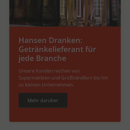
Hansen Dranken:
Getränkelieferant für
jede Branche
Unsere Kunden reichen von
Supermärkten und Großhändlern bis hin
zu kleinen Unternehmen.
Mehr darüber