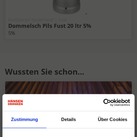
Fustbieren Nederland | Fust
Dommelsch Pils Fust 20 ltr 5%
5%
Wussten Sie schon...
Zustimmung
Details
Über Cookies