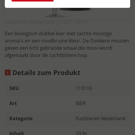
Fustbieren Nederland | FUST | 20 ltr
Een biologisch dubbel bier met zachte moutige
aroma's en een roodbruine kleur. De Donkere mouten
geven een licht gebrande smaal die mooi wordt
afgemaakt door de zachtbittere hop.
Details zum Produkt
SKU
113110
Art
BIER
Kategorie
Fustbieren Nederland
Inhalt
20 ltr