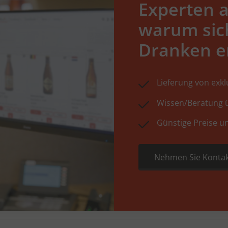
Experten a
warum sic
Dranken e
Lieferung von exk
Wissen/Beratung ü
Günstige Preise u
Nehmen Sie Kontak