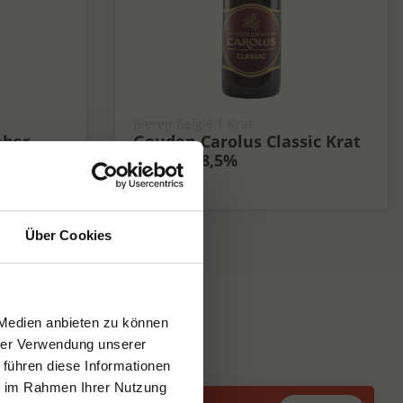
Bieren België | Krat
mber
Gouden Carolus Classic Krat
24x33 cl 8,5%
8.5%
Über Cookies
 Medien anbieten zu können
hrer Verwendung unserer
 führen diese Informationen
ie im Rahmen Ihrer Nutzung