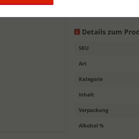
volmondig met subtiele toet
Details zum Pro
SKU
Art
Kategorie
Inhalt
Verpackung
Alkohol %