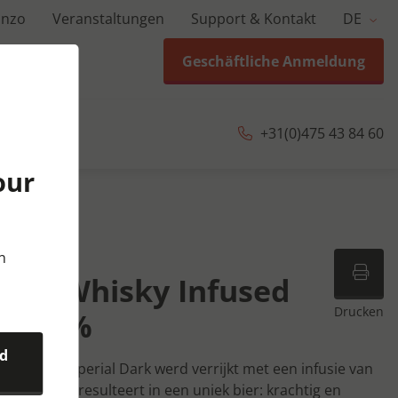
anzo
Veranstaltungen
Support & Kontakt
DE
Geschäftliche Anmeldung
+31(0)475 43 84 60
our
 cl
n
lus Whisky Infused
Drucken
 11,7%
nd
 Keizer Imperial Dark werd verrijkt met een infusie van
hisky. Dit resulteert in een uniek bier: krachtig en