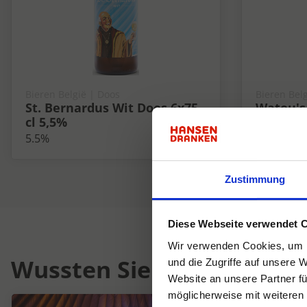
Bieren België | Doos
Bieren Belg
St. Bernardus Wit Doos 6x75
Watou's 
cl 5,5%
5%
5.5%
Zustimmung
Diese Webseite verwendet 
Wir verwenden Cookies, um I
Wussten Sie schon...
und die Zugriffe auf unsere 
Website an unsere Partner fü
möglicherweise mit weiteren