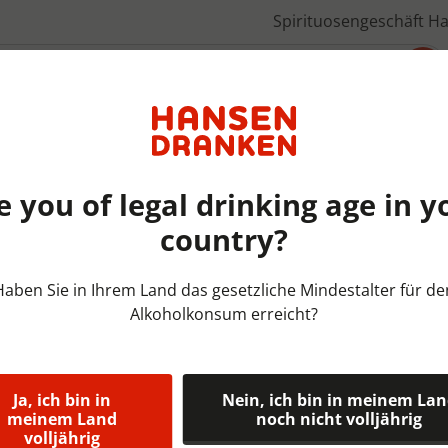
Spirituosengeschäft H
Über uns
e you of legal drinking age in y
country?
Bieren België | DOOS | 6x75
Haben Sie in Ihrem Land das gesetzliche Mindestalter für de
Alkoholkonsum erreicht?
Gouden Caro
Doos 6x75 cl
Ja, ich bin in
Nein, ich bin in meinem La
Gouden Carolus Cuv‚e van de
meinem Land
noch nicht volljährig
volljährig
Gouden Carolus Single Malt w