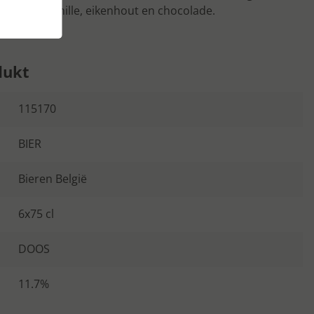
sen van vanille, eikenhout en chocolade.
dukt
115170
BIER
Bieren België
6x75 cl
DOOS
11.7%