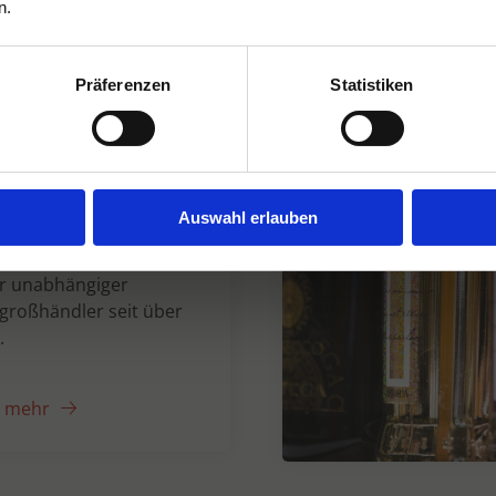
n.
Präferenzen
Statistiken
n Dranken seit
Auswahl erlauben
er unabhängiger
großhändler seit über
.
e mehr