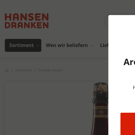
Sortiment
Wen wir beliefern
Lieferanten
Ar
Sortiment
Produkt Detail