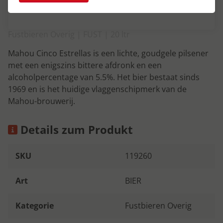
Fustbieren Overig | FUST | 20 ltr
Mahou Cinco Estrellas is een lichte, goudgele pilsener
met een enigszins bittere afdronk en een
alcoholpercentage van 5.5%. Het bier bestaat sinds
1969 en is het huidige vlaggenschipmerk van de
Mahou-brouwerij.
Details zum Produkt
SKU
119260
Art
BIER
Kategorie
Fustbieren Overig