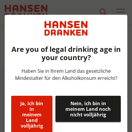
Sortiment
Produkt Detail
Are you of legal drinking age in
Mahou 5 Estrellas Fust 20 ltr
your country?
5,5%
Haben Sie in Ihrem Land das gesetzliche
Mindestalter für den Alkoholkonsum erreicht?
Ja, ich bin
Nein, ich bin in
in
meinem Land noch
meinem
nicht volljährig
Land
volljährig