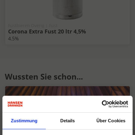
Fustbieren Overig | Fust
Corona Extra Fust 20 ltr 4,5%
4.5%
Wussten Sie schon...
Zustimmung
Details
Über Cookies