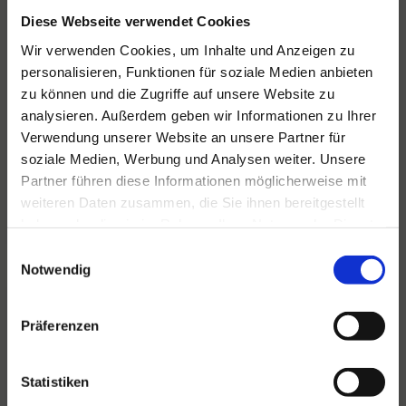
Diese Webseite verwendet Cookies
Wir verwenden Cookies, um Inhalte und Anzeigen zu
personalisieren, Funktionen für soziale Medien anbieten
zu können und die Zugriffe auf unsere Website zu
Für alle Ihre Veranstaltungen
analysieren. Außerdem geben wir Informationen zu Ihrer
und Feste
Verwendung unserer Website an unsere Partner für
Hansen Events ist Ihr Partner für
soziale Medien, Werbung und Analysen weiter. Unsere
Veranstaltungen von groß bis klein.
Partner führen diese Informationen möglicherweise mit
weiteren Daten zusammen, die Sie ihnen bereitgestellt
Lesen Sie mehr
haben oder die sie im Rahmen Ihrer Nutzung der Dienste
gesammelt haben.
Einwilligungsauswahl
Notwendig
Präferenzen
Statistiken