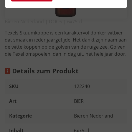
Bieren Nederland | DOOS | 6x75 cl
Texels Skuumkoppe is een karaktervol donker witbier
dat smaak in ieder jaargetijde. Het dankt zijn naam aan
de witte koppen op de golven van de ruige zee. Golven
die Texel omspoelen: dan in dag uit, het hele jaar door.
Details zum Produkt
SKU
122240
Art
BIER
Kategorie
Bieren Nederland
Inhalt
6x75 cl