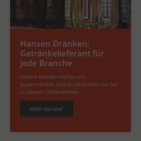
Hansen Dranken:
Getränkelieferant für
jede Branche
Unsere Kunden reichen von
Supermärkten und Großhändlern bis hin
zu kleinen Unternehmen.
Mehr darüber