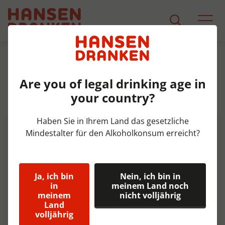
Sortiment
Produkt Detail
Are you of legal drinking age in
Texels Skuumkoppe Doos 6x75
your country?
cl 6%
Haben Sie in Ihrem Land das gesetzliche
Mindestalter für den Alkoholkonsum erreicht?
Ja, ich bin
Nein, ich bin in
in
meinem Land noch
meinem
nicht volljährig
Land
volljährig