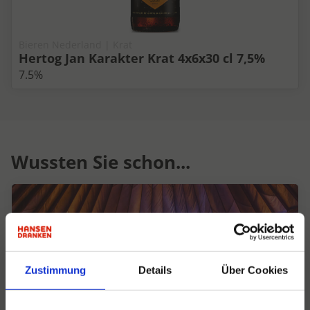
Bieren Nederland | Krat
Hertog Jan Karakter Krat 4x6x30 cl 7,5%
7.5%
Wussten Sie schon...
Zustimmung
Details
Über Cookies