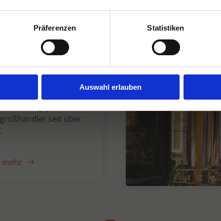
Präferenzen
Statistiken
n Dranken seit
Auswahl erlauben
er unabhängiger
großhändler seit über
.
e mehr