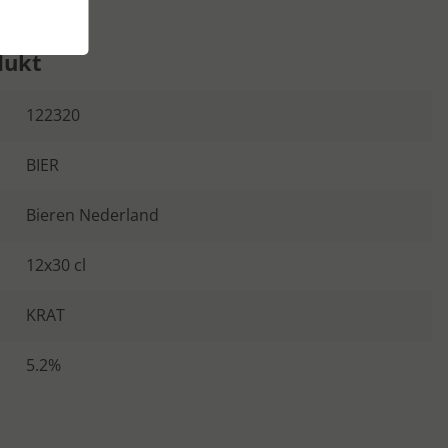
dukt
122320
BIER
Bieren Nederland
12x30 cl
KRAT
5.2%