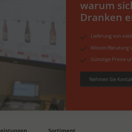
warum sic
Dranken e
Lieferung von exk
Wissen/Beratung ü
Günstige Preise u
Nehmen Sie Kontak
leistungen
Sortiment