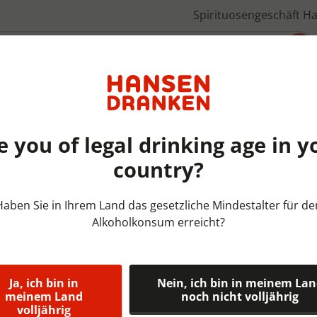
Spirituosengeschäft H
Über uns
e you of legal drinking age in y
country?
Bieren Nederland | KRAT | 
Haben Sie in Ihrem Land das gesetzliche Mindestalter für de
Alkoholkonsum erreicht?
Venloosch Wi
Venloosch Wit is een fris, l
ieder seizoen. Het bier wo
Ja, ich bin in
Nein, ich bin in meinem La
meinem Land
noch nicht volljährig
geselecteerde tarwe.
volljährig