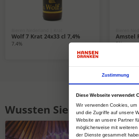
Bieren Nederland | Krat
Bieren Ned
Wolf 7 Krat 24x33 cl 7,4%
Amstel P
7.4%
5%
Zustimmung
Diese Webseite verwendet 
Wussten Sie schon...
Wir verwenden Cookies, um I
und die Zugriffe auf unsere 
Website an unsere Partner fü
möglicherweise mit weiteren
der Dienste gesammelt habe