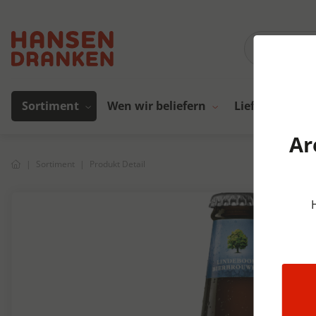
Sortiment
Wen wir beliefern
Lieferanten
Ar
Sortiment
Produkt Detail