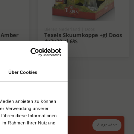
Bieren Nederland | Doos
r Amber
Texels Skuumkoppe +gl Doos
4x3x30 cl 6%
6%
Über Cookies
 Medien anbieten zu können
hrer Verwendung unserer
 führen diese Informationen
ie im Rahmen Ihrer Nutzung
Ausgewählt