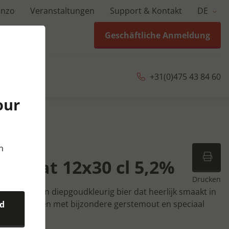
anzo
Veranstaltungen
Support & Kontakt
DE
Geschäftliche Anmeldung
+31(0)475 43 84 60
our
12x30 cl
n
t Krat 12x30 cl 5,2%
Drucken
icht troebel en diepgoudkleurig bier dat heerlijk smaakt in
rdt gebrouwen met bijzondere gerstemout en speciaal
nd