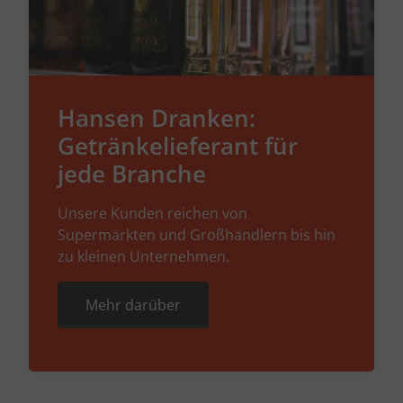
Hansen Dranken:
Getränkelieferant für
jede Branche
Unsere Kunden reichen von
Supermärkten und Großhändlern bis hin
zu kleinen Unternehmen.
Mehr darüber