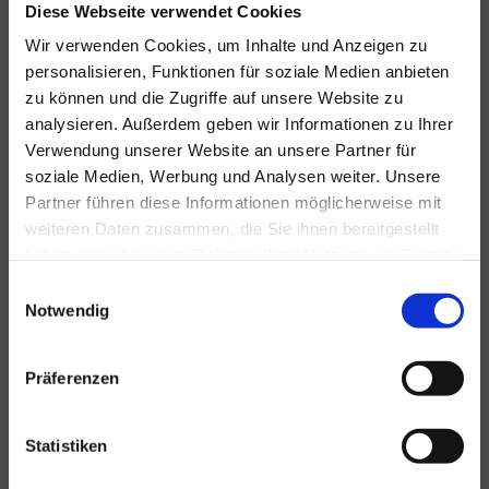
Diese Webseite verwendet Cookies
Wir verwenden Cookies, um Inhalte und Anzeigen zu
personalisieren, Funktionen für soziale Medien anbieten
Für alle Ihre Veranstaltungen
zu können und die Zugriffe auf unsere Website zu
und Feste
analysieren. Außerdem geben wir Informationen zu Ihrer
Verwendung unserer Website an unsere Partner für
Hansen Events ist Ihr Partner für
soziale Medien, Werbung und Analysen weiter. Unsere
Veranstaltungen von groß bis klein.
Partner führen diese Informationen möglicherweise mit
Lesen Sie mehr
weiteren Daten zusammen, die Sie ihnen bereitgestellt
haben oder die sie im Rahmen Ihrer Nutzung der Dienste
gesammelt haben.
Einwilligungsauswahl
Notwendig
Präferenzen
Statistiken