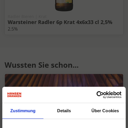
Radler Bieren | Krat
Warsteiner Radler 6p Krat 4x6x33 cl 2,5%
2.5%
Wussten Sie schon...
Zustimmung
Details
Über Cookies