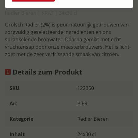
Radler Bieren | KRAT | 24x30 cl
Grolsch Radler (2%) is puur natuurlijk gebrouwen van
zorgvuldig geselecteerde ingredienten en ons
sprankelende bronwater. Daarna gemixt met echt
vruchtensap door onze meesterbrouwers. Het is licht-
zoet met de zeer verfrissende smaak van citroen.
Details zum Produkt
SKU
122350
Art
BIER
Kategorie
Radler Bieren
Inhalt
24x30 cl