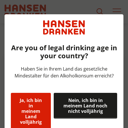
Sortiment
Produkt Detail
Are you of legal drinking age in
Grolsch Radler Krat 24x30 cl 2%
your country?
Haben Sie in Ihrem Land das gesetzliche
Mindestalter für den Alkoholkonsum erreicht?
Ja, ich bin
Nein, ich bin in
in
meinem Land noch
meinem
nicht volljährig
Land
volljährig