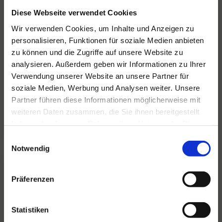
Diese Webseite verwendet Cookies
Wir verwenden Cookies, um Inhalte und Anzeigen zu
personalisieren, Funktionen für soziale Medien anbieten
zu können und die Zugriffe auf unsere Website zu
Für alle Ihre Veranstaltungen
analysieren. Außerdem geben wir Informationen zu Ihrer
und Feste
Verwendung unserer Website an unsere Partner für
soziale Medien, Werbung und Analysen weiter. Unsere
Hansen Events ist Ihr Partner für
Partner führen diese Informationen möglicherweise mit
Veranstaltungen von groß bis klein.
weiteren Daten zusammen, die Sie ihnen bereitgestellt
Lesen Sie mehr
haben oder die sie im Rahmen Ihrer Nutzung der Dienste
gesammelt haben.
Einwilligungsauswahl
Notwendig
Präferenzen
Statistiken