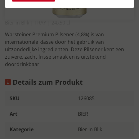
Bier in Blik | TRAY | 24x50 cl
Warsteiner Premium Pilsener (4,8%) is van
internationale klasse door het gebruik van
uitzonderlijke ingredienten. Deze Pilsener kent een
zuivere, zacht frisse smaak en is uitstekend
doordrinkbaar.
Details zum Produkt
SKU
126085
Art
BIER
Kategorie
Bier in Blik