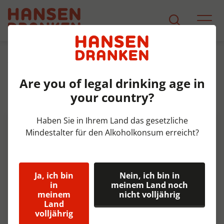
Sortiment
Produkt Detail
Are you of legal drinking age in
Warsteiner Pils blik Tray 24x50
your country?
cl 4,8%
Haben Sie in Ihrem Land das gesetzliche
Mindestalter für den Alkoholkonsum erreicht?
Ja, ich bin
Nein, ich bin in
in
meinem Land noch
meinem
nicht volljährig
Land
volljährig