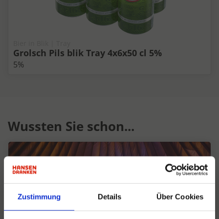
Bier in Blik | Tray
Grolsch Pils blik Tray 4x6x50 cl 5%
5%
Wussten Sie schon...
Zustimmung
Details
Über Cookies