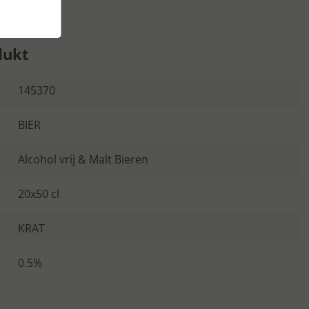
dukt
145370
BIER
Alcohol vrij & Malt Bieren
20x50 cl
KRAT
0.5%