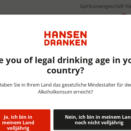
Spirituosengeschäft H
Über uns
e you of legal drinking age in y
country?
Alcohol vrij & Malt Bieren |
Haben Sie in Ihrem Land das gesetzliche Mindestalter für de
Alkoholkonsum erreicht?
Franziskaner
Krat 20x50 c
Ja, ich bin in
Nein, ich bin in meinem La
Natuurlijk troebel alcoholar
meinem Land
noch nicht volljährig
volljährig
per 100 ml.