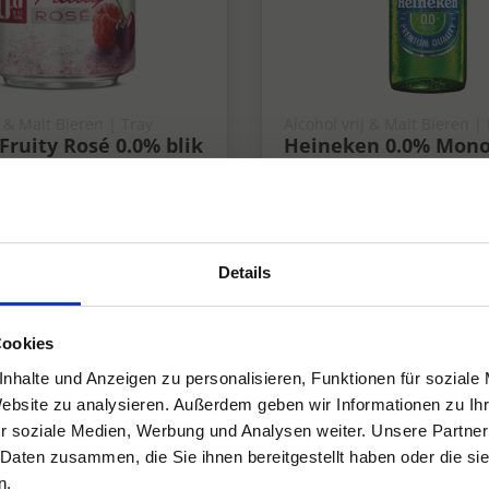
j & Malt Bieren | Tray
Alcohol vrij & Malt Bieren |
Fruity Rosé 0.0% blik
Heineken 0.0% Mono
x33 cl
4x6x25 cl
0%
Details
Cookies
nhalte und Anzeigen zu personalisieren, Funktionen für soziale
Website zu analysieren. Außerdem geben wir Informationen zu I
r soziale Medien, Werbung und Analysen weiter. Unsere Partner
 Daten zusammen, die Sie ihnen bereitgestellt haben oder die s
n.