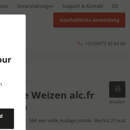
anzo
Veranstaltungen
Support & Kontakt
DE
Geschäftliche Anmeldung
+31(0)475 43 84 60
our
 KRAT | 20x50 cl
n
 Hefe Weizen alc.fr
Drucken
l 0,5%
nd
m Weissbier. Met een volle, kuidige smaak. Slechts 21 kcal