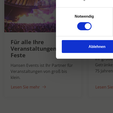
Einwilligungsauswahl
Notwendig
Hanse
Für alle Ihre
Ablehnen
1947
Veranstaltungen und
Feste
Ihr groß
Getränke
Hansen Events ist Ihr Partner für
75 Jahren
Veranstaltungen von groß bis
klein.
Lesen Sie mehr
Lesen Si