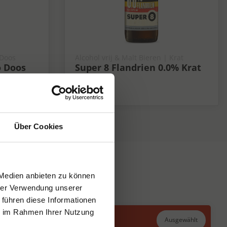
 Doos
Alcohol vrij & Malt Bieren | Krat
 Doos
Super 8 Flandrien 0.0% Krat
24x33 cl
0%
Über Cookies
 Medien anbieten zu können
hrer Verwendung unserer
 führen diese Informationen
ie im Rahmen Ihrer Nutzung
Ausgewählt