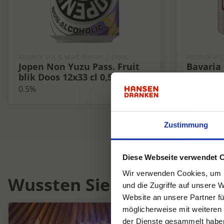
Alcohol vrij & Malt Bieren | Doos
Alcohol vri
Jopen Non Yuzu Pass. Fruit
Bavaria 
blik Doos 12x33 cl 0,5%
Tray 4x6
0.5%
0%
Zustimmung
Diese Webseite verwendet 
Wir verwenden Cookies, um I
Wussten Sie schon...
und die Zugriffe auf unsere 
Website an unsere Partner fü
möglicherweise mit weiteren
der Dienste gesammelt habe