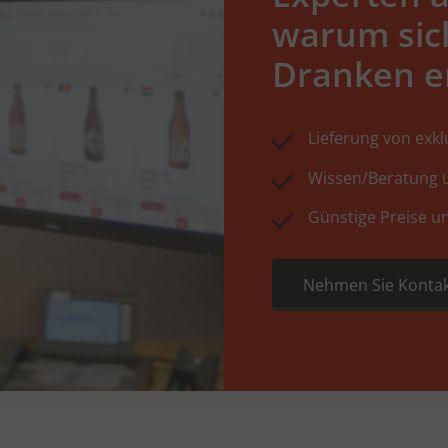
warum sic
Dranken e
Lieferung von exk
Wissen/Beratung ü
Günstige Preise u
Nehmen Sie Kontak