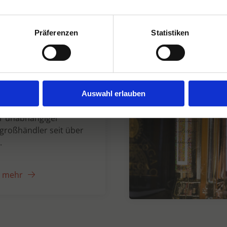
Präferenzen
Statistiken
n Dranken seit
Auswahl erlauben
er unabhängiger
großhändler seit über
.
e mehr