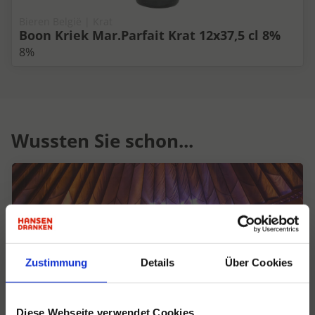
Bieren België | Krat
Boon Kriek Mar.Parfait Krat 12x37,5 cl 8%
8%
Wussten Sie schon...
Zustimmung
Details
Über Cookies
Diese Webseite verwendet Cookies