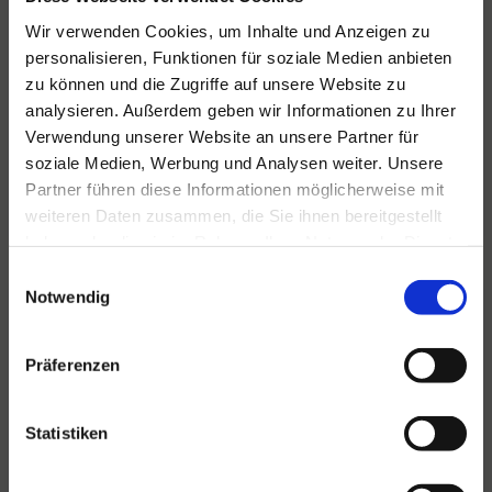
Wir verwenden Cookies, um Inhalte und Anzeigen zu
Für alle Ihre Veranstaltungen
personalisieren, Funktionen für soziale Medien anbieten
und Feste
zu können und die Zugriffe auf unsere Website zu
analysieren. Außerdem geben wir Informationen zu Ihrer
Hansen Events ist Ihr Partner für
Verwendung unserer Website an unsere Partner für
Veranstaltungen von groß bis klein.
soziale Medien, Werbung und Analysen weiter. Unsere
Partner führen diese Informationen möglicherweise mit
Lesen Sie mehr
weiteren Daten zusammen, die Sie ihnen bereitgestellt
haben oder die sie im Rahmen Ihrer Nutzung der Dienste
gesammelt haben.
Einwilligungsauswahl
Notwendig
Präferenzen
Statistiken