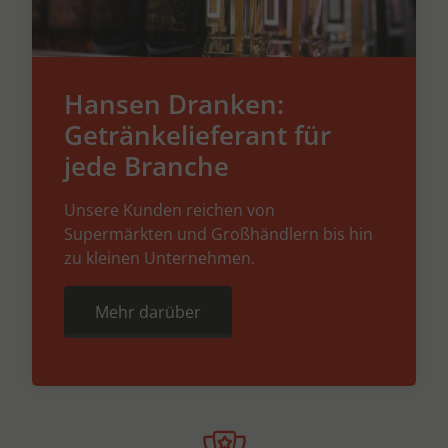
Hansen Dranken:
Getränkelieferant für
jede Branche
Unsere Kunden reichen von
Supermärkten und Großhändlern bis hin
zu kleinen Unternehmen.
Mehr darüber