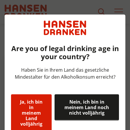
Sortiment
Produkt Detail
Are you of legal drinking age in
Gentse Tripel Krat 24x33 cl 8%
your country?
Haben Sie in Ihrem Land das gesetzliche
Mindestalter für den Alkoholkonsum erreicht?
Ja, ich bin
Nein, ich bin in
in
meinem Land noch
meinem
nicht volljährig
Land
volljährig