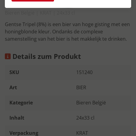
Bieren België | KRAT | 24x33 cl
Gentse Tripel (8%) is een bier van hoge gisting met een
honingblonde kleur. Ondanks de complexe
samenstelling van het bier is het makkelijk te drinken.
Details zum Produkt
SKU
151240
Art
BIER
Kategorie
Bieren België
Inhalt
24x33 cl
Verpackung
KRAT