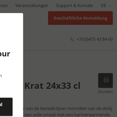
anzo
Veranstaltungen
Support & Kontakt
DE
Geschäftliche Anmeldung
+31(0)475 43 84 60
our
 cl
n
ipel Krat 24x33 cl
Drucken
nd
hentieke bier van de benedictijner monniken van de abdij
Tripel heeft een volle smaak met een hartverwarmende