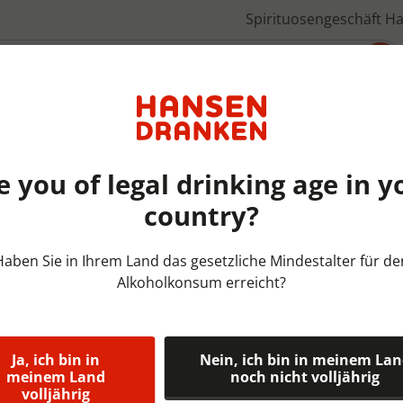
Spirituosengeschäft H
Über uns
e you of legal drinking age in y
country?
Bieren België | KRAT | 24x33
Haben Sie in Ihrem Land das gesetzliche Mindestalter für de
Alkoholkonsum erreicht?
Maredsous Tr
10%
Ja, ich bin in
Nein, ich bin in meinem La
Maredsous Tripel is het aut
meinem Land
noch nicht volljährig
volljährig
van Maredsous. Maredsous 