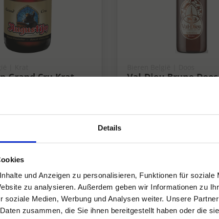
ië | Krat
Bieren België | Doos
jn Grand Cru Krat
Val-Dieu Brune Doos 
 9%
8%
8%
Details
Cookies
nhalte und Anzeigen zu personalisieren, Funktionen für soziale
Website zu analysieren. Außerdem geben wir Informationen zu I
r soziale Medien, Werbung und Analysen weiter. Unsere Partner
 Daten zusammen, die Sie ihnen bereitgestellt haben oder die s