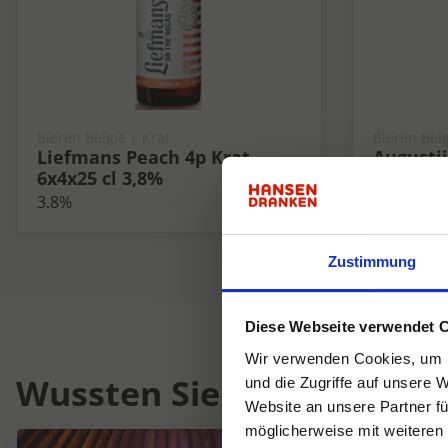
Bieren België | Krat
Bieren Belg
Liefmans Peach 4p Krat
Augusti
6x4x25 cl 3,8%
24x33 cl
3.8%
9%
Zustimmung
Diese Webseite verwendet 
Wir verwenden Cookies, um I
Wussten Sie schon...
und die Zugriffe auf unsere 
Website an unsere Partner fü
möglicherweise mit weiteren