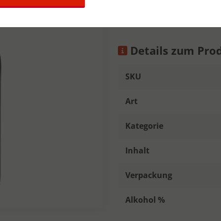
afdronk.
Details zum Pro
SKU
Art
Kategorie
Inhalt
Verpackung
Alkohol %