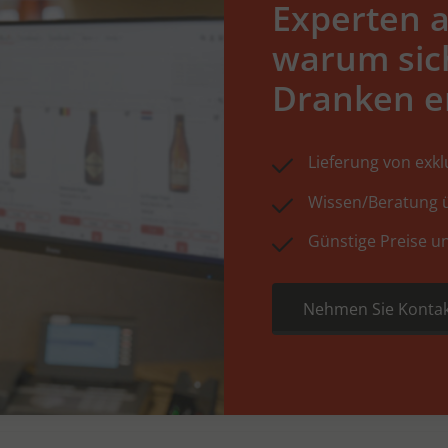
Experten a
warum sic
Dranken e
Lieferung von exk
Wissen/Beratung ü
Günstige Preise u
Nehmen Sie Kontak