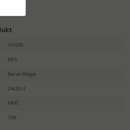
dukt
151690
BIER
Bieren België
24x33 cl
KRAT
10%