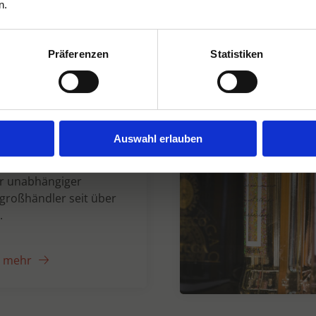
n.
Präferenzen
Statistiken
n Dranken seit
Auswahl erlauben
er unabhängiger
großhändler seit über
.
e mehr