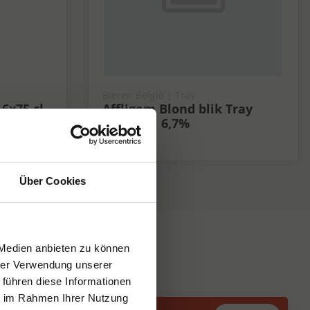
Bieren België | Tray
6x75 cl
Affligem Blond blik Tray
4x6x33 cl 6,7%
6.7%
Über Cookies
 Medien anbieten zu können
hrer Verwendung unserer
 führen diese Informationen
ie im Rahmen Ihrer Nutzung