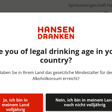
Spirituosengeschäft H
Über uns
e you of legal drinking age in y
country?
Bieren België | KRAT | 6x4x
Haben Sie in Ihrem Land das gesetzliche Mindestalter für de
Alkoholkonsum erreicht?
Mort Subite
cl 4,5%
Ja, ich bin in
Nein, ich bin in meinem La
Mort Subite Gueuze is een 
meinem Land
noch nicht volljährig
volljährig
Lambic het uit vechten. Dez