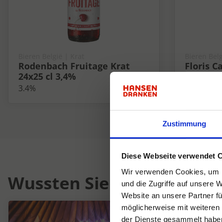
Bieren België | Krat
Bieren Belg
Rodenbach Fruitage Krat
Floris C
24x25 cl 3,4%
4,2%
3.4%
4.2%
Zustimmung
Diese Webseite verwendet 
Wir verwenden Cookies, um I
Wussten Sie schon...
und die Zugriffe auf unsere 
Website an unsere Partner fü
möglicherweise mit weiteren
der Dienste gesammelt habe