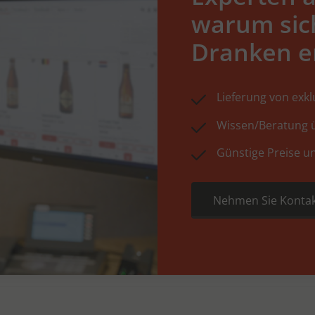
warum sic
Dranken e
Lieferung von exk
Wissen/Beratung ü
Günstige Preise u
Nehmen Sie Kontak