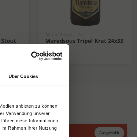
Bieren België | Krat
 Stout
Maredsous Tripel Krat 24x33
cl 10%
10%
Über Cookies
 Medien anbieten zu können
hrer Verwendung unserer
 führen diese Informationen
ie im Rahmen Ihrer Nutzung
Ausgewählt