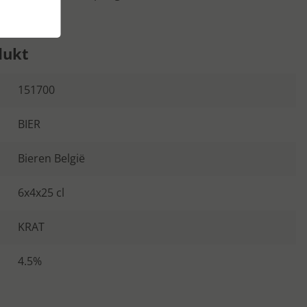
dukt
151700
BIER
Bieren België
6x4x25 cl
KRAT
4.5%