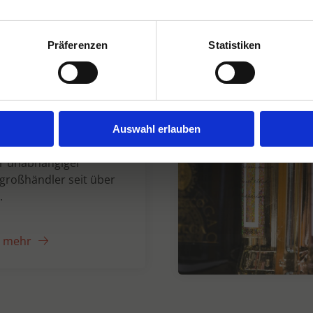
Präferenzen
Statistiken
n Dranken seit
Auswahl erlauben
er unabhängiger
großhändler seit über
.
e mehr