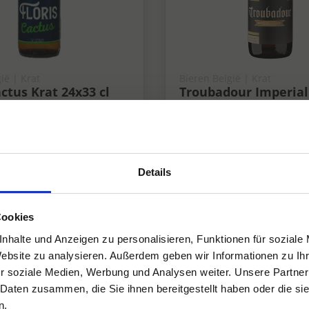
ië | Krat
Bieren België | Krat
actus Krat 24x33 cl
Troubadour Imperial
Krat 24x33 cl 9%
9%
Details
Cookies
nhalte und Anzeigen zu personalisieren, Funktionen für soziale
Website zu analysieren. Außerdem geben wir Informationen zu I
r soziale Medien, Werbung und Analysen weiter. Unsere Partner
 Daten zusammen, die Sie ihnen bereitgestellt haben oder die s
n.