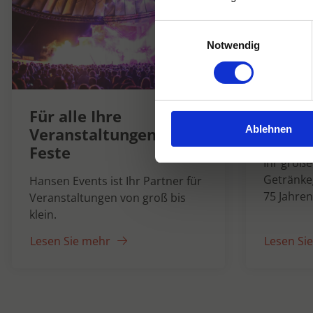
Einwilligungsauswahl
Notwendig
Hanse
Für alle Ihre
Ablehnen
1947
Veranstaltungen und
Feste
Ihr groß
Getränke
Hansen Events ist Ihr Partner für
75 Jahren
Veranstaltungen von groß bis
klein.
Lesen Sie mehr
Lesen Si