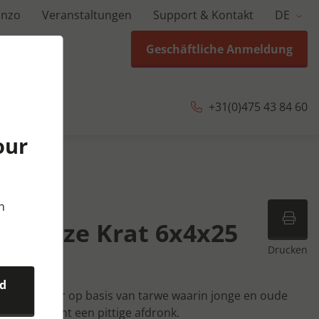
anzo
Veranstaltungen
Support & Kontakt
DE
Geschäftliche Anmeldung
+31(0)475 43 84 60
our
25 cl
n
 Gueuze Krat 6x4x25
Drucken
nd
echte topper op basis van tarwe waarin jonge en oude
e topper kent een pittige afdronk.