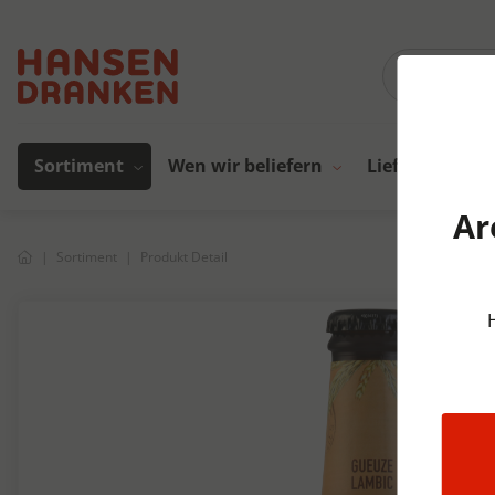
Sortiment
Wen wir beliefern
Lieferanten
Ar
Sortiment
Produkt Detail