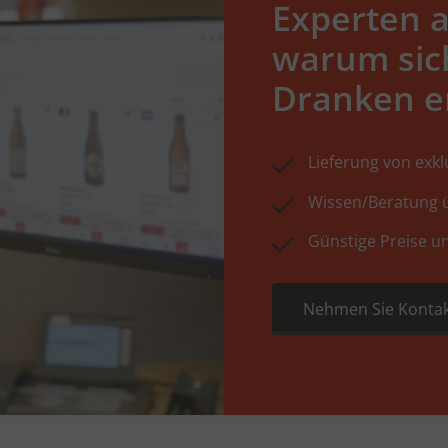
Experten a
warum sic
Dranken e
Lieferung von exk
Wissen/Beratung ü
Günstige Preise u
Nehmen Sie Kontak