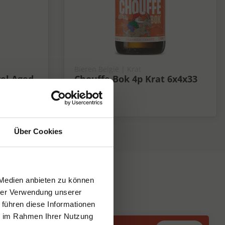
Bieren België | Krat
rel Aged
Chouffe Bok 4p Krat 6x4x33
cl 6,7%
6.7%
Über Cookies
 Medien anbieten zu können
hrer Verwendung unserer
 führen diese Informationen
ie im Rahmen Ihrer Nutzung