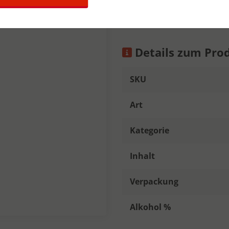
romige smaak met een licht 
Details zum Pro
SKU
Art
Kategorie
Inhalt
Verpackung
Alkohol %