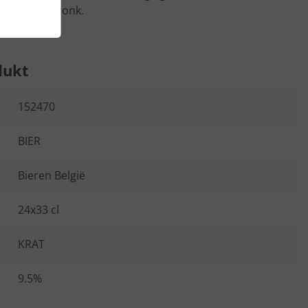
bittere afdronk.
dukt
152470
BIER
Bieren België
24x33 cl
KRAT
9.5%