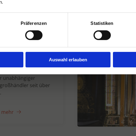
n.
Präferenzen
Statistiken
n Dranken seit
Auswahl erlauben
er unabhängiger
großhändler seit über
.
e mehr