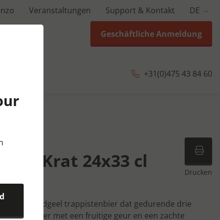
anzo
Veranstaltungen
Support & Kontakt
DE
Geschäftliche Anmeldung
+31(0)475 43 84 60
our
 cl
n
ipel Krat 24x33 cl
Drucken
nd
 helder, goudgeel trappistenbier dat gedurende drie
 is een rijk bier met een fruitige geur en een zachte