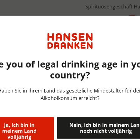
Spirituosengeschäft H
Über uns
e you of legal drinking age in y
country?
Bieren België | KRAT | 24x33
Haben Sie in Ihrem Land das gesetzliche Mindestalter für de
Alkoholkonsum erreicht?
Westmalle Tr
9,5%
Ja, ich bin in
Nein, ich bin in meinem La
Tripel van Westmalle is een
meinem Land
noch nicht volljährig
volljährig
weken nagist in de fles. Het