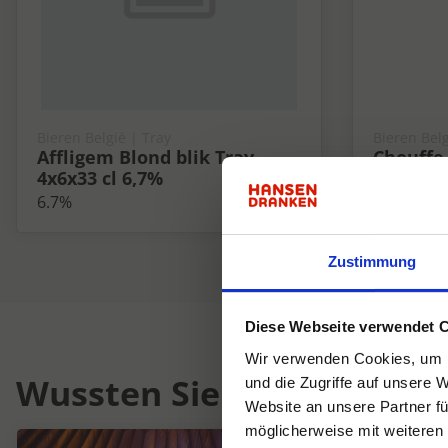
Bieren België | Tray
Bieren Belg
Affligem Blond blik Tray
Chouffe 
4x6x33 cl 6,7%
cl 10%
6.7%
10%
Zustimmung
Diese Webseite verwendet 
Wir verwenden Cookies, um I
Wussten Sie schon...
und die Zugriffe auf unsere 
Website an unsere Partner fü
möglicherweise mit weiteren