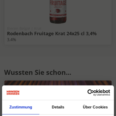
Bieren België | Krat
Rodenbach Fruitage Krat 24x25 cl 3,4%
3.4%
Wussten Sie schon...
Zustimmung
Details
Über Cookies