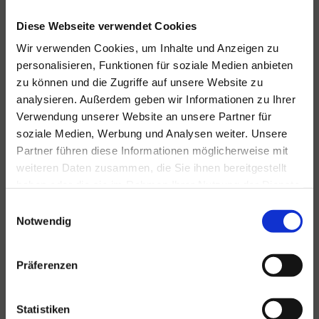
Diese Webseite verwendet Cookies
Wir verwenden Cookies, um Inhalte und Anzeigen zu
personalisieren, Funktionen für soziale Medien anbieten
zu können und die Zugriffe auf unsere Website zu
Für alle Ihre Veranstaltungen
analysieren. Außerdem geben wir Informationen zu Ihrer
und Feste
Verwendung unserer Website an unsere Partner für
soziale Medien, Werbung und Analysen weiter. Unsere
Hansen Events ist Ihr Partner für
Partner führen diese Informationen möglicherweise mit
Veranstaltungen von groß bis klein.
weiteren Daten zusammen, die Sie ihnen bereitgestellt
haben oder die sie im Rahmen Ihrer Nutzung der Dienste
Lesen Sie mehr
gesammelt haben.
Einwilligungsauswahl
Notwendig
Präferenzen
Statistiken