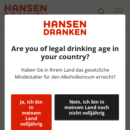
Sortiment
Produkt Detail
Are you of legal drinking age in
St. Feuillien Tripel 4p Krat
your country?
6x4x33 cl 8,5%
Haben Sie in Ihrem Land das gesetzliche
Mindestalter für den Alkoholkonsum erreicht?
Ja, ich bin
Nein, ich bin in
in
meinem Land noch
meinem
nicht volljährig
Land
volljährig