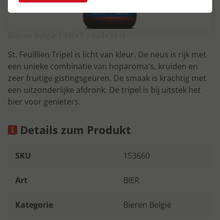
Bieren België | KRAT | 6x4x33 cl
St. Feuillien Tripel is licht van kleur. De neus is rijk met
een unieke combinatie van hoparoma's, kruiden en
zeer fruitige gistingsgeuren. De smaak is krachtig met
een uitzonderlijke afdronk. De tripel is bij uitstek het
bier voor genieters.
Details zum Produkt
SKU
153660
Art
BIER
Kategorie
Bieren België