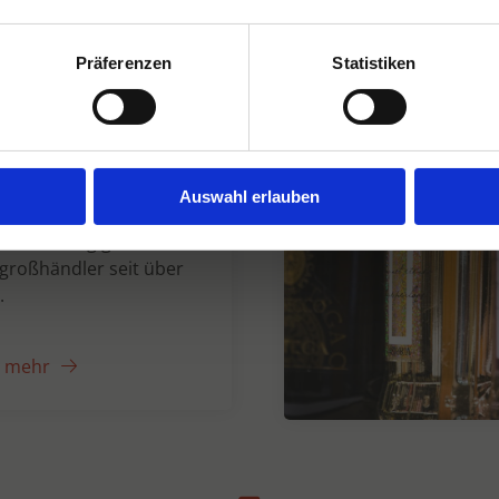
Präferenzen
Statistiken
n Dranken seit
Auswahl erlauben
er unabhängiger
großhändler seit über
.
e mehr