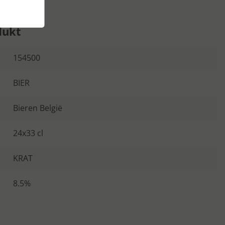
dukt
154500
BIER
Bieren België
24x33 cl
KRAT
8.5%