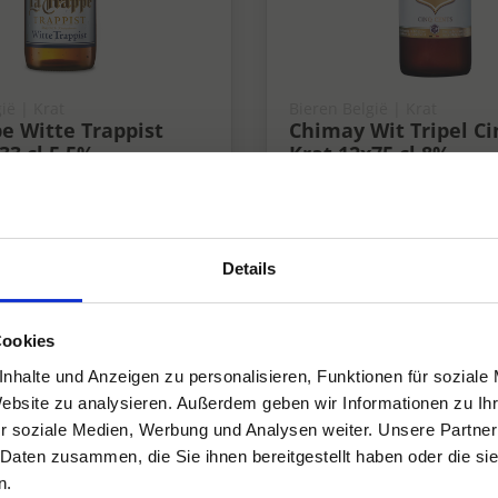
ië | Krat
Bieren België | Krat
e Witte Trappist
Chimay Wit Tripel Ci
33 cl 5,5%
Krat 12x75 cl 8%
8%
Details
Cookies
nhalte und Anzeigen zu personalisieren, Funktionen für soziale
Website zu analysieren. Außerdem geben wir Informationen zu I
r soziale Medien, Werbung und Analysen weiter. Unsere Partner
 Daten zusammen, die Sie ihnen bereitgestellt haben oder die s
n.