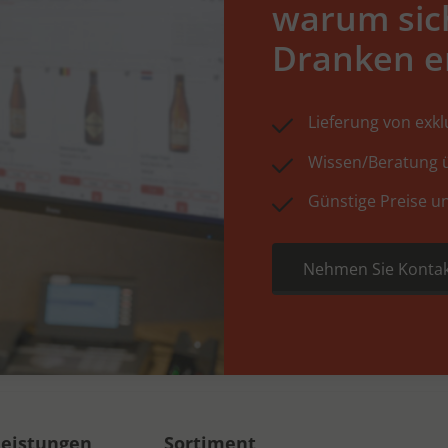
warum sic
Dranken e
Lieferung von exk
Wissen/Beratung ü
Günstige Preise u
Nehmen Sie Kontak
leistungen
Sortiment