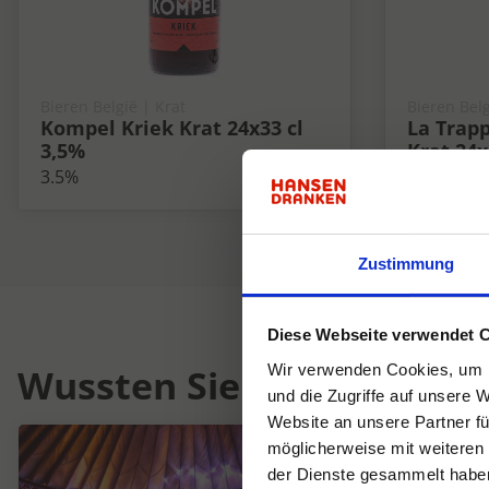
Bieren België | Krat
Bieren Belg
Kompel Kriek Krat 24x33 cl
La Trapp
3,5%
Krat 24x
3.5%
5.5%
Zustimmung
Diese Webseite verwendet 
Wussten Sie schon...
Wir verwenden Cookies, um I
und die Zugriffe auf unsere 
Website an unsere Partner fü
möglicherweise mit weiteren
der Dienste gesammelt habe