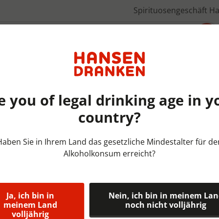
Spirituosengeschäft H
Über uns
e you of legal drinking age in y
country?
Bieren België | KRAT | 24x33
Haben Sie in Ihrem Land das gesetzliche Mindestalter für de
Alkoholkonsum erreicht?
Filou Krat 2
Filou kan je gerust een guit
Brouwerij Van Honsebrouck 
Ja, ich bin in
Nein, ich bin in meinem La
meinem Land
noch nicht volljährig
speciaalbier , gelanceerd in
volljährig