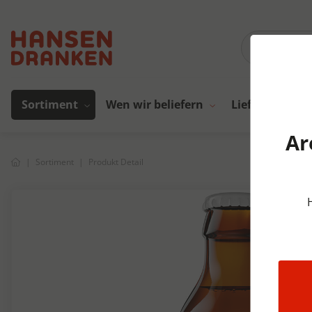
Sortiment
Wen wir beliefern
Lieferanten
Ar
Sortiment
Produkt Detail