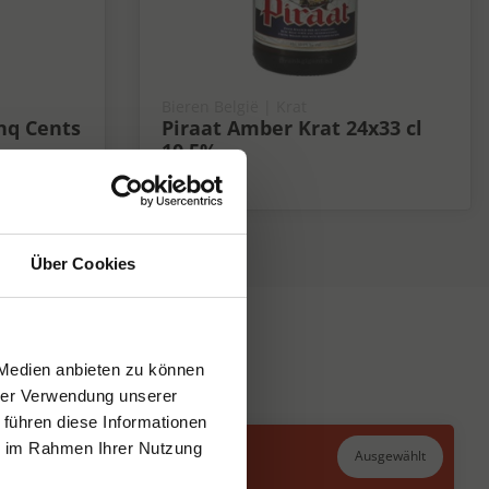
Bieren België | Krat
nq Cents
Piraat Amber Krat 24x33 cl
10,5%
10.5%
Über Cookies
 Medien anbieten zu können
hrer Verwendung unserer
 führen diese Informationen
ie im Rahmen Ihrer Nutzung
Ausgewählt