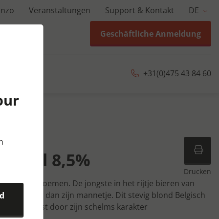
anzo
Veranstaltungen
Support & Kontakt
DE
Geschäftliche Anmeldung
+31(0)475 43 84 60
our
 cl
n
4x33 cl 8,5%
Drucken
ige schelm noemen. De jongste in het rijtje bieren van
staat meer dan zijn mannetje. Dit stevig blond Belgisch
nd
 2014, verrast door zijn schelms karakter