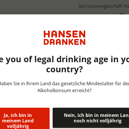
Spirituosengeschäft H
Über uns
e you of legal drinking age in y
country?
Bieren België | KRAT | 24x33
Haben Sie in Ihrem Land das gesetzliche Mindestalter für de
Alkoholkonsum erreicht?
Val-Dieu Gra
10,5%
Ja, ich bin in
Nein, ich bin in meinem La
Dit donkere speciaalbier wo
meinem Land
noch nicht volljährig
volljährig
Mild van karakter met tonen