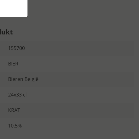
t 10,5%.
dukt
155700
BIER
Bieren België
24x33 cl
KRAT
10.5%