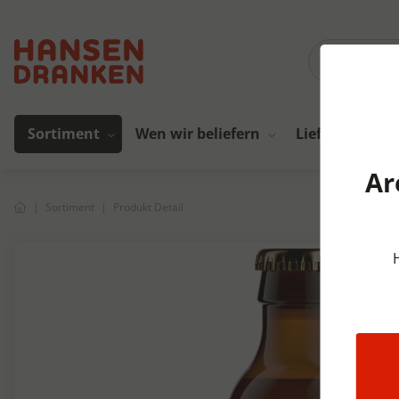
Sortiment
Wen wir beliefern
Lieferanten
Ar
Sortiment
Produkt Detail