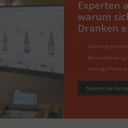
Experten a
warum sic
Dranken e
Lieferung von exk
Wissen/Beratung ü
Günstige Preise u
Nehmen Sie Kontak