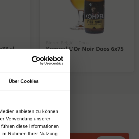
Bieren België | Doos
x33 cl
Kompel L'Or Noir Doos 6x75
cl 8,2%
8.2%
Über Cookies
 Medien anbieten zu können
hrer Verwendung unserer
 führen diese Informationen
ie im Rahmen Ihrer Nutzung