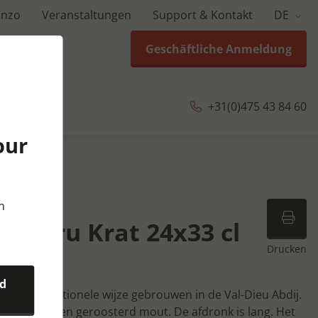
anzo
Veranstaltungen
Support & Kontakt
DE
Geschäftliche Anmeldung
+31(0)475 43 84 60
our
 cl
n
nd Cru Krat 24x33 cl
Drucken
nd
rdt op traditionele wijze gebrouwen in de Val-Dieu Abdij.
 van koffie en geroosterd mout. De afdronk is lang. Het