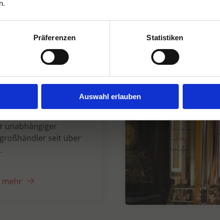
n.
Präferenzen
Statistiken
n Dranken seit
Auswahl erlauben
er unabhängiger
großhändler seit über
.
e mehr