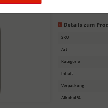
alcoholpercentage bedraag
Details zum Pro
SKU
Art
Kategorie
Inhalt
Verpackung
Alkohol %