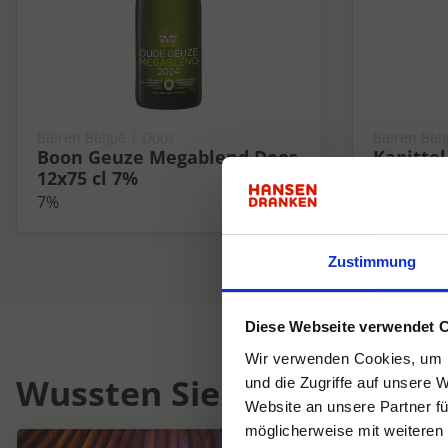
Bieren België | Doos
Bieren Belg
Boon Geuze Megablend Doos
Kapittel
12x75 cl 7%
6,5%
7%
6.5%
Zustimmung
Diese Webseite verwendet 
Wir verwenden Cookies, um I
Wussten Sie schon...
und die Zugriffe auf unsere 
Website an unsere Partner fü
möglicherweise mit weiteren