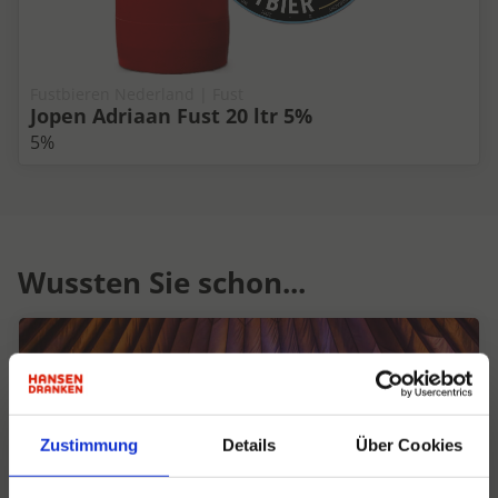
Fustbieren Nederland | Fust
Jopen Adriaan Fust 20 ltr 5%
5%
Wussten Sie schon...
Zustimmung
Details
Über Cookies