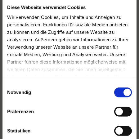
Diese Webseite verwendet Cookies
Wir verwenden Cookies, um Inhalte und Anzeigen zu
personalisieren, Funktionen für soziale Medien anbieten
zu können und die Zugriffe auf unsere Website zu
Für alle Ihre Veranstaltungen
analysieren. Außerdem geben wir Informationen zu Ihrer
und Feste
Verwendung unserer Website an unsere Partner für
Hansen Events ist Ihr Partner für
soziale Medien, Werbung und Analysen weiter. Unsere
Veranstaltungen von groß bis klein.
Partner führen diese Informationen möglicherweise mit
weiteren Daten zusammen, die Sie ihnen bereitgestellt
Lesen Sie mehr
haben oder die sie im Rahmen Ihrer Nutzung der Dienste
gesammelt haben.
Einwilligungsauswahl
Notwendig
Präferenzen
Statistiken