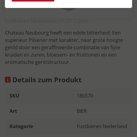
Fustbieren Nederland | FUST | 20 ltr
Chateau Neubourg heeft een edele bitterheid. Een
superieur Pilsener met karakter, naar grote hoogte
getild door een geraffineerde combinatie van fijne
kruiden en zuren, bloesem- en fruittonen en een
aromatische gerststructuur.
Details zum Produkt
SKU
186570
Art
BIER
Kategorie
Fustbieren Nederland