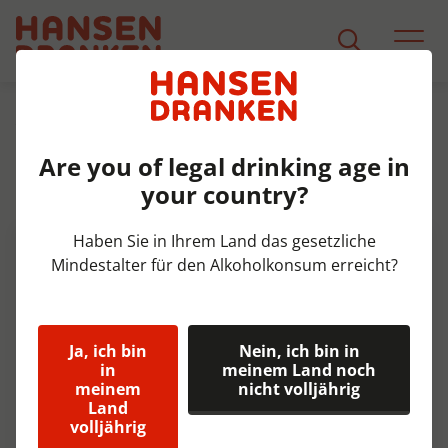
Sortiment
Produkt Detail
Are you of legal drinking age in
Ch. Neubourg Pils Fust 20 ltr
your country?
5,5%
Haben Sie in Ihrem Land das gesetzliche
Mindestalter für den Alkoholkonsum erreicht?
Ja, ich bin
Nein, ich bin in
in
meinem Land noch
meinem
nicht volljährig
Land
volljährig