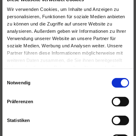
Wir verwenden Cookies, um Inhalte und Anzeigen zu
Für alle Ihre Veranstaltungen
personalisieren, Funktionen für soziale Medien anbieten
zu können und die Zugriffe auf unsere Website zu
und Feste
analysieren. Außerdem geben wir Informationen zu Ihrer
Hansen Events ist Ihr Partner für
Verwendung unserer Website an unsere Partner für
Veranstaltungen von groß bis klein.
soziale Medien, Werbung und Analysen weiter. Unsere
Partner führen diese Informationen möglicherweise mit
Lesen Sie mehr
weiteren Daten zusammen, die Sie ihnen bereitgestellt
haben oder die sie im Rahmen Ihrer Nutzung der Dienste
gesammelt haben.
Einwilligungsauswahl
Notwendig
Präferenzen
Statistiken