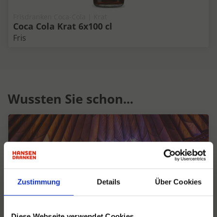
Frisdranken Coca-Cola | Krat
Coca Cola Krat 6x100 cl
Fris
Wussten Sie schon...
Zustimmung
Details
Über Cookies
Diese Webseite verwendet Cookies