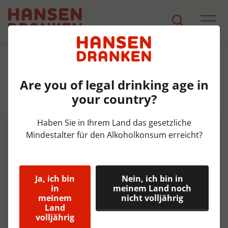
Sortiment
Produkt Detail
Are you of legal drinking age in
Chaudfontaine Rood pet Tray
your country?
24x50 cl
Haben Sie in Ihrem Land das gesetzliche
Mindestalter für den Alkoholkonsum erreicht?
Ja, ich bin
Nein, ich bin in
in
meinem Land noch
meinem
nicht volljährig
Land
volljährig