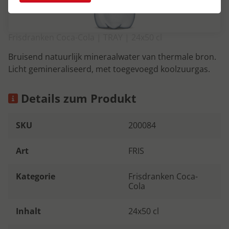
Frisdranken Coca-Cola | TRAY | 24x50 cl
Bruisend natuurlijk mineraalwater van thermale bron.
Licht gemineraliseerd, met toegevoegd koolzuurgas.
Details zum Produkt
SKU
200084
Art
FRIS
Kategorie
Frisdranken Coca-
Cola
Inhalt
24x50 cl