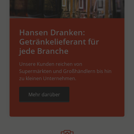
Hansen Dranken:
Getränkelieferant für
jede Branche
Unsere Kunden reichen von
Supermärkten und Großhändlern bis hin
zu kleinen Unternehmen.
Mehr darüber