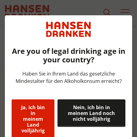
Sortiment
Produkt Detail
Are you of legal drinking age in
Coca Cola Zero Sleek blik Tray
your country?
24x33 cl
Haben Sie in Ihrem Land das gesetzliche
Mindestalter für den Alkoholkonsum erreicht?
Ja, ich bin
Nein, ich bin in
in
meinem Land noch
meinem
nicht volljährig
Land
volljährig