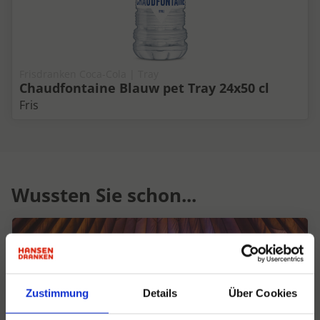
Frisdranken Coca-Cola | Tray
Chaudfontaine Blauw pet Tray 24x50 cl
Fris
Wussten Sie schon...
Zustimmung
Details
Über Cookies