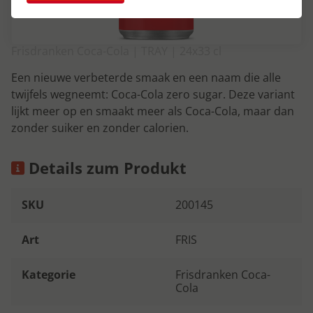
Frisdranken Coca-Cola | TRAY | 24x33 cl
Een nieuwe verbeterde smaak en een naam die alle
twijfels wegneemt: Coca-Cola zero sugar. Deze variant
lijkt meer op en smaakt meer als Coca-Cola, maar dan
zonder suiker en zonder calorien.
Details zum Produkt
SKU
200145
Art
FRIS
Kategorie
Frisdranken Coca-
Cola