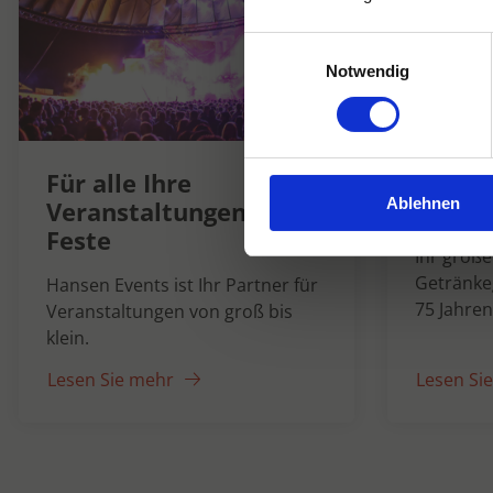
Einwilligungsauswahl
Notwendig
Hanse
Für alle Ihre
Ablehnen
1947
Veranstaltungen und
Feste
Ihr groß
Getränke
Hansen Events ist Ihr Partner für
75 Jahren
Veranstaltungen von groß bis
klein.
Lesen Sie mehr
Lesen Si