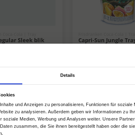
n Coca-Cola | Tray
Frisdranken Coca-Cola | Tr
egular Sleek blik
Capri-Sun Jungle Tra
x25 cl
4x10x20 cl
Fris
Details
Cookies
nhalte und Anzeigen zu personalisieren, Funktionen für soziale
Website zu analysieren. Außerdem geben wir Informationen zu I
r soziale Medien, Werbung und Analysen weiter. Unsere Partner
 Daten zusammen, die Sie ihnen bereitgestellt haben oder die s
n.