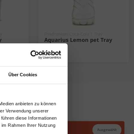
ay
Frisdranken Coca-Cola | Tray
y
Aquarius Lemon pet Tray
12x50 cl
Fris
Über Cookies
 Medien anbieten zu können
hrer Verwendung unserer
 führen diese Informationen
ie im Rahmen Ihrer Nutzung
Ausgewählt