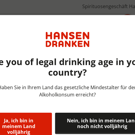
Spirituosengeschäft H
Über uns
e you of legal drinking age in y
country?
Frisdranken Coca-Cola | TRA
Haben Sie in Ihrem Land das gesetzliche Mindestalter für de
Alkoholkonsum erreicht?
Fuze Tea Pea
Tray 24x33 c
Ja, ich bin in
Nein, ich bin in meinem La
Een combinatie van zwarte
meinem Land
noch nicht volljährig
volljährig
perzik en de verfijnde smaak