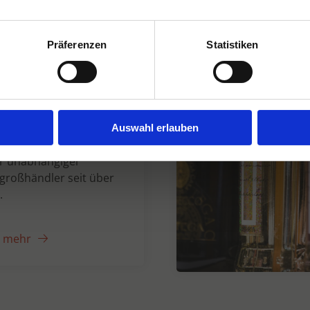
Präferenzen
Statistiken
n Dranken seit
Auswahl erlauben
er unabhängiger
großhändler seit über
.
e mehr