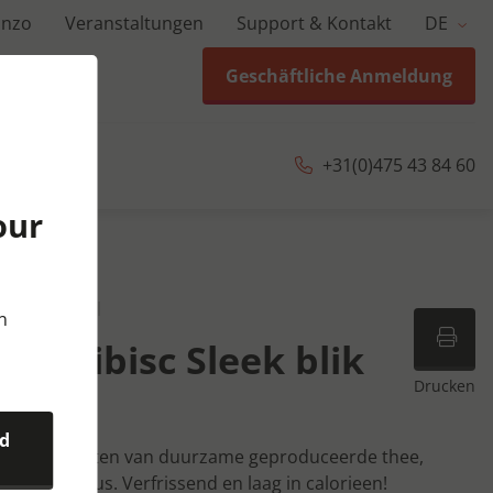
anzo
Veranstaltungen
Support & Kontakt
DE
Geschäftliche Anmeldung
+31(0)475 43 84 60
our
Y | 24x33 cl
n
ch Hibisc Sleek blik
Drucken
l
nd
 thee-extracten van duurzame geproduceerde thee,
 van hibiscus. Verfrissend en laag in calorieen!