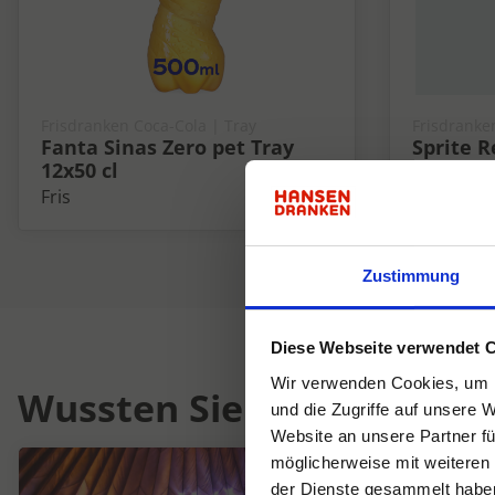
Frisdranken Coca-Cola | Tray
Frisdranke
Fanta Sinas Zero pet Tray
Sprite R
12x50 cl
Tray 6x4
Fris
Fris
Zustimmung
Diese Webseite verwendet 
Wir verwenden Cookies, um I
Wussten Sie schon...
und die Zugriffe auf unsere 
Website an unsere Partner fü
möglicherweise mit weiteren
der Dienste gesammelt habe