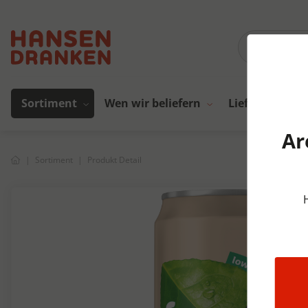
Sortiment
Wen wir beliefern
Lieferanten
Ar
Sortiment
Produkt Detail