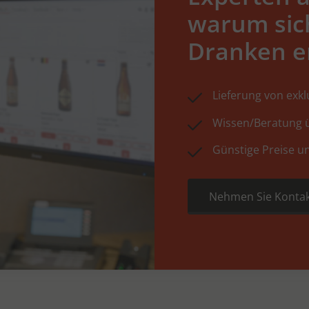
warum sic
Dranken e
Lieferung von exk
Wissen/Beratung ü
Günstige Preise u
Nehmen Sie Kontak