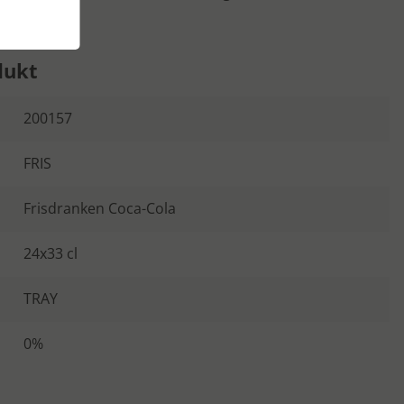
dukt
200157
FRIS
Frisdranken Coca-Cola
24x33 cl
TRAY
0%