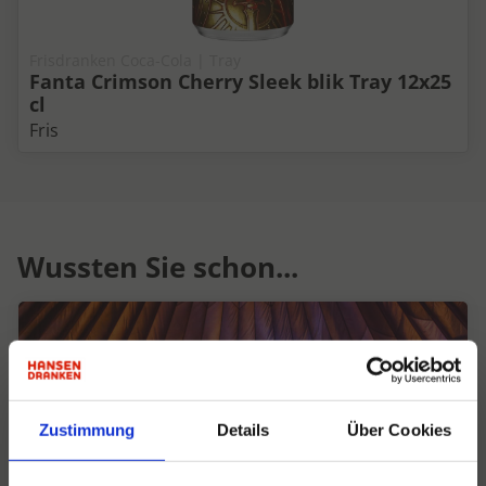
Frisdranken Coca-Cola | Tray
Fanta Crimson Cherry Sleek blik Tray 12x25
cl
Fris
Wussten Sie schon...
Zustimmung
Details
Über Cookies