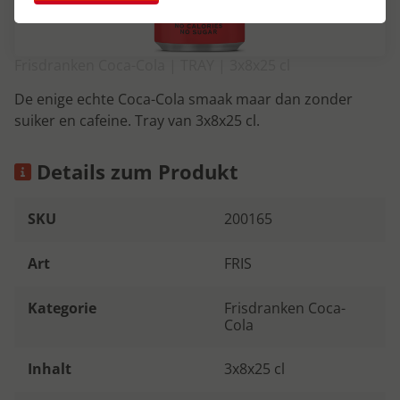
Frisdranken Coca-Cola | TRAY | 3x8x25 cl
De enige echte Coca-Cola smaak maar dan zonder
suiker en cafeine. Tray van 3x8x25 cl.
Details zum Produkt
SKU
200165
Art
FRIS
Kategorie
Frisdranken Coca-
Cola
Inhalt
3x8x25 cl