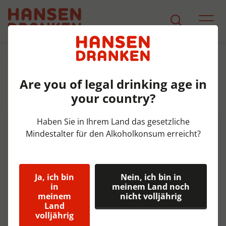
Sortiment
Produkt Detail
Are you of legal drinking age in
Coca Cola Zero Caffeïnevr blik
your country?
Tray 3x8x25 cl
Haben Sie in Ihrem Land das gesetzliche
Mindestalter für den Alkoholkonsum erreicht?
Ja, ich bin
Nein, ich bin in
in
meinem Land noch
meinem
nicht volljährig
Land
volljährig