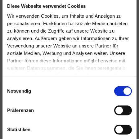
Diese Webseite verwendet Cookies
Wir verwenden Cookies, um Inhalte und Anzeigen zu
personalisieren, Funktionen für soziale Medien anbieten
Für alle Ihre Veranstaltungen
zu können und die Zugriffe auf unsere Website zu
und Feste
analysieren. Außerdem geben wir Informationen zu Ihrer
Verwendung unserer Website an unsere Partner für
Hansen Events ist Ihr Partner für
soziale Medien, Werbung und Analysen weiter. Unsere
Veranstaltungen von groß bis klein.
Partner führen diese Informationen möglicherweise mit
weiteren Daten zusammen, die Sie ihnen bereitgestellt
Lesen Sie mehr
haben oder die sie im Rahmen Ihrer Nutzung der Dienste
gesammelt haben.
Einwilligungsauswahl
Notwendig
Präferenzen
Statistiken