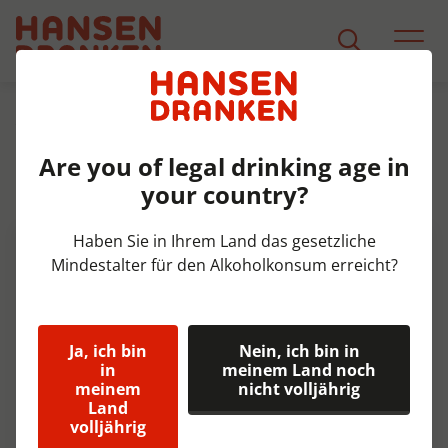
Sortiment
Produkt Detail
Are you of legal drinking age in
Lipton Green Zero pet Tray
your country?
12x50 cl
Haben Sie in Ihrem Land das gesetzliche
Mindestalter für den Alkoholkonsum erreicht?
Ja, ich bin
Nein, ich bin in
in
meinem Land noch
meinem
nicht volljährig
Land
volljährig