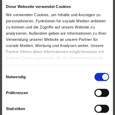
Diese Webseite verwendet Cookies
Wir verwenden Cookies, um Inhalte und Anzeigen zu
personalisieren, Funktionen für soziale Medien anbieten
zu können und die Zugriffe auf unsere Website zu
Für alle Ihre Veranstaltungen
analysieren. Außerdem geben wir Informationen zu Ihrer
und Feste
Verwendung unserer Website an unsere Partner für
soziale Medien, Werbung und Analysen weiter. Unsere
Hansen Events ist Ihr Partner für
Partner führen diese Informationen möglicherweise mit
Veranstaltungen von groß bis klein.
weiteren Daten zusammen, die Sie ihnen bereitgestellt
Lesen Sie mehr
haben oder die sie im Rahmen Ihrer Nutzung der Dienste
gesammelt haben.
Einwilligungsauswahl
Notwendig
Präferenzen
Statistiken