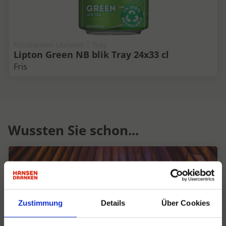
Frisdranken Unilever | Tray
Lipton Green NB blik Tray 24x33 cl
Fris
Wussten Sie schon...
Zustimmung
Details
Über Cookies