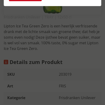
Frisdranken Unilever | TRAY | 12x50 cl
Lipton Ice Tea Green Zero is een heerlijk verfrissende
drank met de lichte smaak van groene thee; dat heb je
soms even nodig! Deze ijsthee bevat geen suiker, maar
is wel vol van smaak. 100% taste, 0% sugar met Lipton
Ice Tea Green Zero.
Details zum Produkt
SKU
203019
Art
FRIS
Kategorie
Frisdranken Unilever