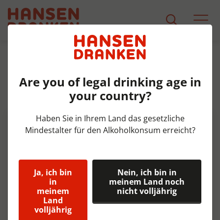
Sortiment
Produkt Detail
Are you of legal drinking age in
Monster Ultra Gold blik Tray
your country?
12x50 cl
Haben Sie in Ihrem Land das gesetzliche
Mindestalter für den Alkoholkonsum erreicht?
Ja, ich bin
Nein, ich bin in
in
meinem Land noch
meinem
nicht volljährig
Land
volljährig