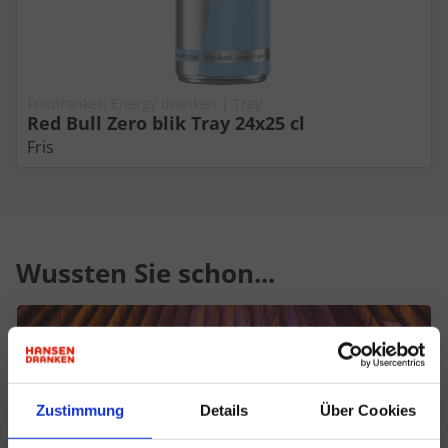
Frisdranken Energy dranken | Tray
Red Bull Zero blik Tray 24x25 cl
Fris
Wussten Sie schon...
Zustimmung
Details
Über Cookies