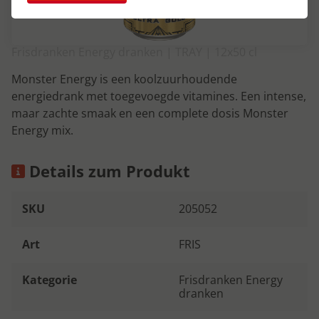
Frisdranken Energy dranken | TRAY | 12x50 cl
Monster Energy is een koolzuurhoudende
energiedrank met toegevoegde vitamines. Een intense,
maar zachte smaak en een complete dosis Monster
Energy mix.
Details zum Produkt
SKU
205052
Art
FRIS
Kategorie
Frisdranken Energy
dranken