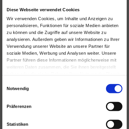
Diese Webseite verwendet Cookies
Wir verwenden Cookies, um Inhalte und Anzeigen zu
personalisieren, Funktionen für soziale Medien anbieten
zu können und die Zugriffe auf unsere Website zu
Für alle Ihre Veranstaltungen
analysieren. Außerdem geben wir Informationen zu Ihrer
und Feste
Verwendung unserer Website an unsere Partner für
soziale Medien, Werbung und Analysen weiter. Unsere
Hansen Events ist Ihr Partner für
Partner führen diese Informationen möglicherweise mit
Veranstaltungen von groß bis klein.
weiteren Daten zusammen, die Sie ihnen bereitgestellt
Lesen Sie mehr
haben oder die sie im Rahmen Ihrer Nutzung der Dienste
gesammelt haben.
Einwilligungsauswahl
Notwendig
Präferenzen
Statistiken