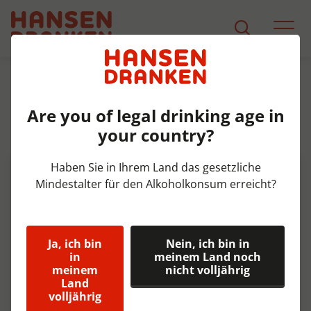
Sortiment
Produkt Detail
Are you of legal drinking age in
Schweppes Agrumes slim blik
your country?
Tray 4x6x33 cl
Haben Sie in Ihrem Land das gesetzliche
Mindestalter für den Alkoholkonsum erreicht?
Ja, ich bin
Nein, ich bin in
in
meinem Land noch
meinem
nicht volljährig
Land
volljährig