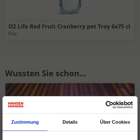
Frisdranken Overig | Tray
O2 Life Red Fruit Cranberry pet Tray 6x75 cl
Fris
Wussten Sie schon...
Zustimmung
Details
Über Cookies