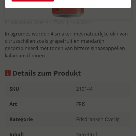
Frisdranken Overig | TRAY | 4x6x33 cl
In agrumes worden 4 smaken met natuurlijke olin van
citrusschillen zoals grapefruit en mandarijn
gecombineerd met tonen van bittere sinaasappel en
kalamansi limoen.
Details zum Produkt
SKU
210144
Art
FRIS
Kategorie
Frisdranken Overig
Inhalt
4x6x33 cl