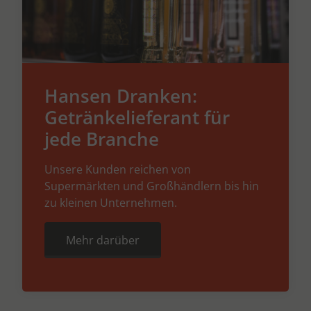
Hansen Dranken:
Getränkelieferant für
jede Branche
Unsere Kunden reichen von
Supermärkten und Großhändlern bis hin
zu kleinen Unternehmen.
Mehr darüber