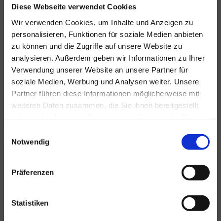
Diese Webseite verwendet Cookies
Wir verwenden Cookies, um Inhalte und Anzeigen zu
personalisieren, Funktionen für soziale Medien anbieten
Für alle Ihre Veranstaltungen
zu können und die Zugriffe auf unsere Website zu
und Feste
analysieren. Außerdem geben wir Informationen zu Ihrer
Verwendung unserer Website an unsere Partner für
Hansen Events ist Ihr Partner für
soziale Medien, Werbung und Analysen weiter. Unsere
Veranstaltungen von groß bis klein.
Partner führen diese Informationen möglicherweise mit
weiteren Daten zusammen, die Sie ihnen bereitgestellt
Lesen Sie mehr
haben oder die sie im Rahmen Ihrer Nutzung der Dienste
gesammelt haben.
Einwilligungsauswahl
Notwendig
Präferenzen
Statistiken