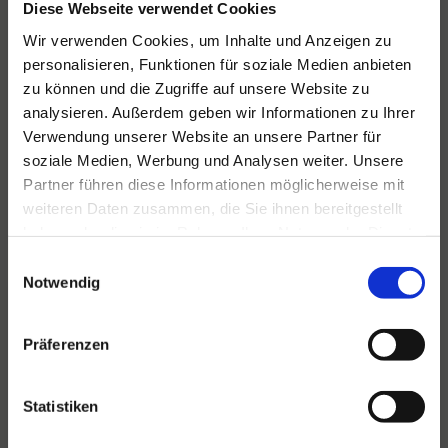
Diese Webseite verwendet Cookies
Wir verwenden Cookies, um Inhalte und Anzeigen zu
personalisieren, Funktionen für soziale Medien anbieten
Für alle Ihre Veranstaltungen
zu können und die Zugriffe auf unsere Website zu
und Feste
analysieren. Außerdem geben wir Informationen zu Ihrer
Verwendung unserer Website an unsere Partner für
Hansen Events ist Ihr Partner für
soziale Medien, Werbung und Analysen weiter. Unsere
Veranstaltungen von groß bis klein.
Partner führen diese Informationen möglicherweise mit
Lesen Sie mehr
weiteren Daten zusammen, die Sie ihnen bereitgestellt
haben oder die sie im Rahmen Ihrer Nutzung der Dienste
gesammelt haben.
Einwilligungsauswahl
Notwendig
Präferenzen
Statistiken