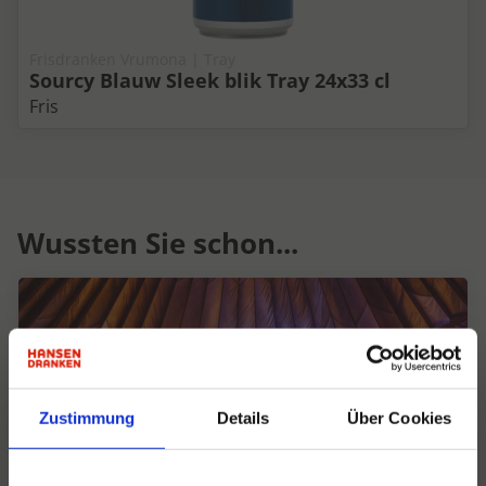
Frisdranken Vrumona | Tray
Sourcy Blauw Sleek blik Tray 24x33 cl
Fris
Wussten Sie schon...
Zustimmung
Details
Über Cookies