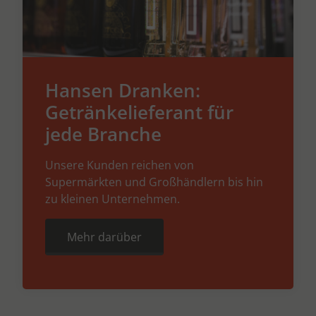
Hansen Dranken:
Getränkelieferant für
jede Branche
Unsere Kunden reichen von
Supermärkten und Großhändlern bis hin
zu kleinen Unternehmen.
Mehr darüber