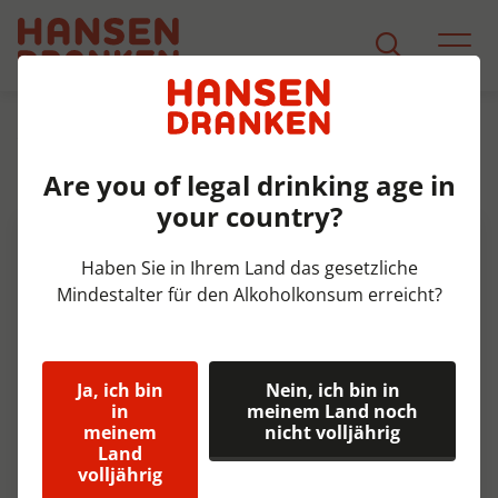
Sortiment
Produkt Detail
Are you of legal drinking age in
Pepsi Cola pet Tray 6x150 cl
your country?
Haben Sie in Ihrem Land das gesetzliche
Mindestalter für den Alkoholkonsum erreicht?
Ja, ich bin
Nein, ich bin in
in
meinem Land noch
meinem
nicht volljährig
Land
volljährig