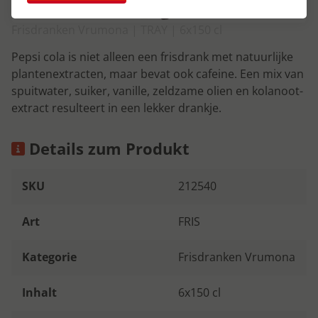
Frisdranken Vrumona | TRAY | 6x150 cl
Pepsi cola is niet alleen een frisdrank met natuurlijke
plantenextracten, maar bevat ook cafeine. Een mix van
spuitwater, suiker, vanille, zeldzame olien en kolanoot-
extract resulteert in een lekker drankje.
Details zum Produkt
SKU
212540
Art
FRIS
Kategorie
Frisdranken Vrumona
Inhalt
6x150 cl