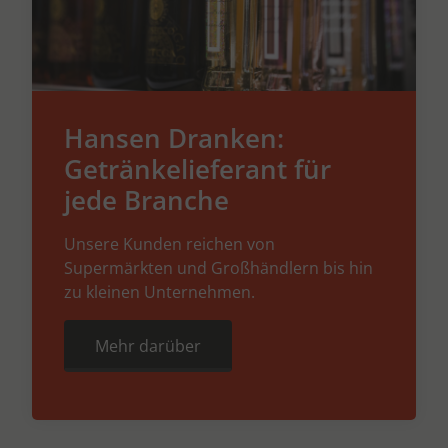
Hansen Dranken:
Getränkelieferant für
jede Branche
Unsere Kunden reichen von
Supermärkten und Großhändlern bis hin
zu kleinen Unternehmen.
Mehr darüber