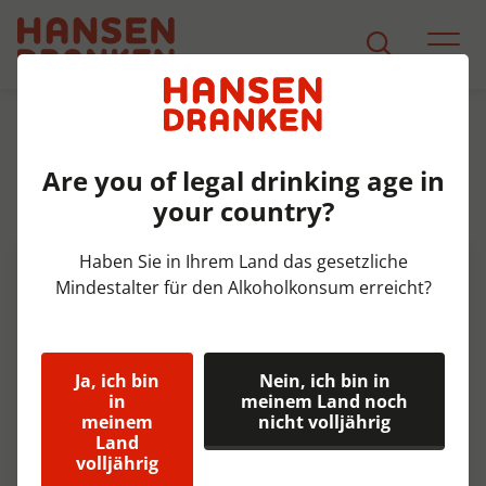
Sortiment
Produkt Detail
Are you of legal drinking age in
Royal Club Tonic Postmix Doos
your country?
10 ltr
Haben Sie in Ihrem Land das gesetzliche
Mindestalter für den Alkoholkonsum erreicht?
Ja, ich bin
Nein, ich bin in
in
meinem Land noch
meinem
nicht volljährig
Land
volljährig