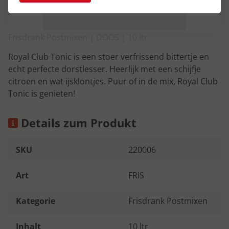
Frisdrank Postmixen | DOOS | 10 ltr
Royal Club Tonic is een stoer verfrissend bittertje en
echt perfecte dorstlesser. Heerlijk met een schijfje
citroen en wat ijsklontjes. Puur of in de mix, Royal Club
Tonic is genieten!
Details zum Produkt
SKU
220006
Art
FRIS
Kategorie
Frisdrank Postmixen
Inhalt
10 ltr