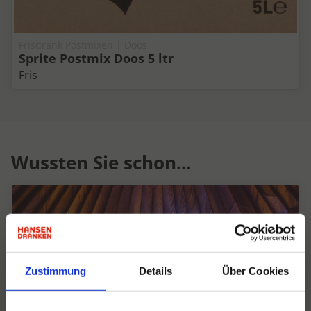
Frisdrank Postmixen | Doos
Sprite Postmix Doos 5 ltr
Fris
Wussten Sie schon...
Zustimmung
Details
Über Cookies