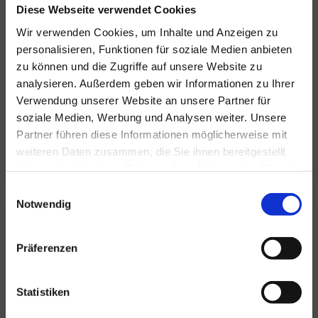
Diese Webseite verwendet Cookies
Wir verwenden Cookies, um Inhalte und Anzeigen zu
personalisieren, Funktionen für soziale Medien anbieten
Für alle Ihre Veranstaltungen
zu können und die Zugriffe auf unsere Website zu
und Feste
analysieren. Außerdem geben wir Informationen zu Ihrer
Verwendung unserer Website an unsere Partner für
Hansen Events ist Ihr Partner für
soziale Medien, Werbung und Analysen weiter. Unsere
Veranstaltungen von groß bis klein.
Partner führen diese Informationen möglicherweise mit
weiteren Daten zusammen, die Sie ihnen bereitgestellt
Lesen Sie mehr
haben oder die sie im Rahmen Ihrer Nutzung der Dienste
gesammelt haben.
Einwilligungsauswahl
Notwendig
Präferenzen
Statistiken