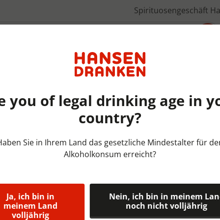
Spirituosengeschäft H
Über uns
e you of legal drinking age in y
country?
Frisdrank Postmixen | DOOS
Haben Sie in Ihrem Land das gesetzliche Mindestalter für de
Alkoholkonsum erreicht?
Coca-Cola P
Coca Cola is de meest favor
plantenextracten en natuurl
Ja, ich bin in
Nein, ich bin in meinem La
meinem Land
noch nicht volljährig
volljährig