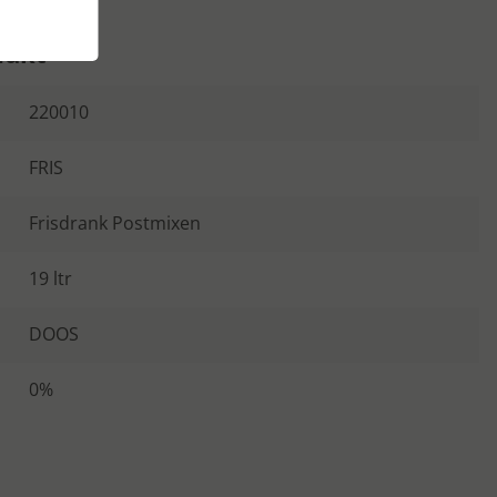
dukt
220010
FRIS
Frisdrank Postmixen
19 ltr
DOOS
0%