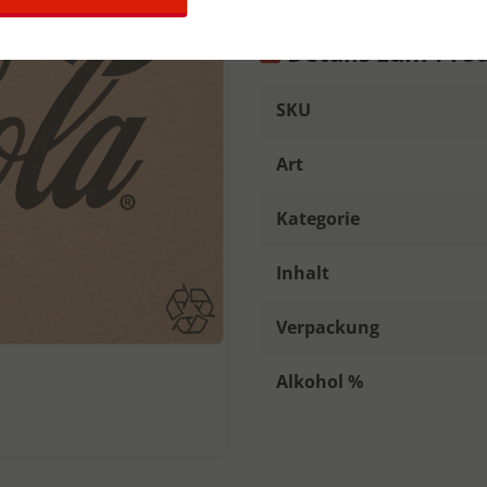
Details zum Pro
SKU
Art
Kategorie
Inhalt
Verpackung
Alkohol %