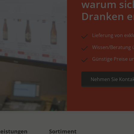
warum sic
Dranken e
Lieferung von exk
Wissen/Beratung ü
Günstige Preise u
Nehmen Sie Kontak
leistungen
Sortiment