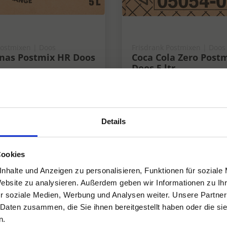
Postmixen | Doos
Frisdrank Postmixen | Doos
inas Postmix HR Doos
Coca Cola Zero Post
Doos 5 ltr
Fris
Details
Cookies
nhalte und Anzeigen zu personalisieren, Funktionen für soziale
Website zu analysieren. Außerdem geben wir Informationen zu I
r soziale Medien, Werbung und Analysen weiter. Unsere Partner
 Daten zusammen, die Sie ihnen bereitgestellt haben oder die s
n.