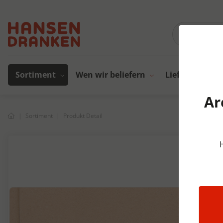
Sortiment
Wen wir beliefern
Lieferanten
Ar
Sortiment
Produkt Detail