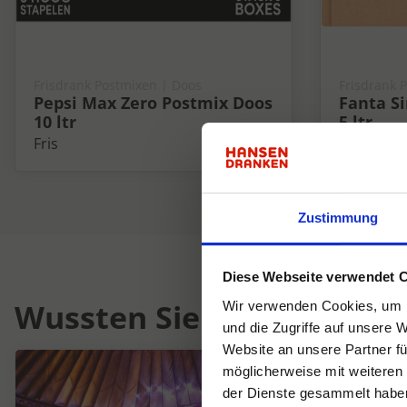
Frisdrank Postmixen | Doos
Frisdrank 
Pepsi Max Zero Postmix Doos
Fanta S
10 ltr
5 ltr
Fris
Fris
Zustimmung
Diese Webseite verwendet 
Wussten Sie schon...
Wir verwenden Cookies, um I
und die Zugriffe auf unsere 
Website an unsere Partner fü
möglicherweise mit weiteren
der Dienste gesammelt habe