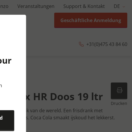
anzo
Veranstaltungen
Support & Kontakt
DE
Geschäftliche Anmeldung
+31(0)475 43 84 60
our
 | 19 ltr
n
ostmix HR Doos 19 ltr
Drucken
iete frisdrank van de wereld. Een frisdrank met
ijke aroma's. Coca Cola smaakt ijskoud het lekkerst.
nd