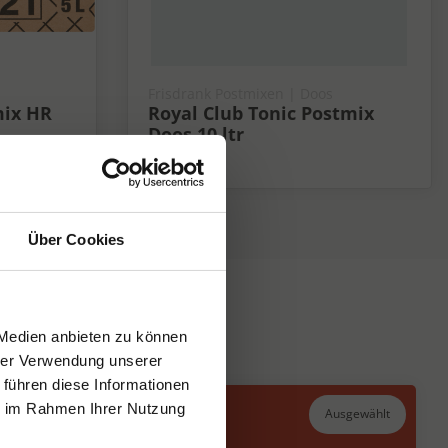
Frisdrank Postmixen | Doos
mix HR
Royal Club Tonic Postmix
Doos 10 ltr
Fris
Über Cookies
 Medien anbieten zu können
hrer Verwendung unserer
 führen diese Informationen
ie im Rahmen Ihrer Nutzung
Ausgewählt