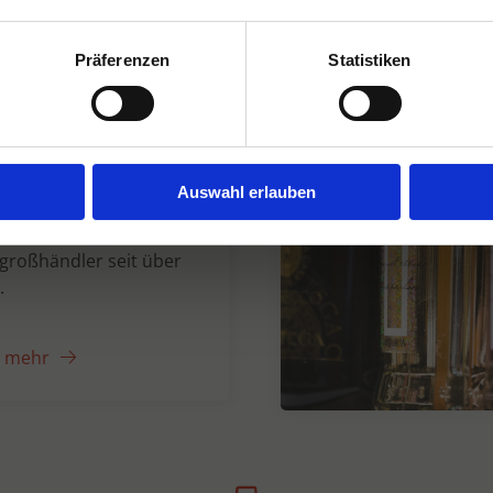
Präferenzen
Statistiken
n Dranken seit
Auswahl erlauben
er unabhängiger
großhändler seit über
.
e mehr