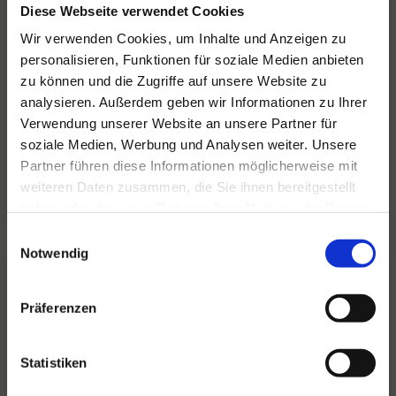
Diese Webseite verwendet Cookies
Wir verwenden Cookies, um Inhalte und Anzeigen zu
personalisieren, Funktionen für soziale Medien anbieten
Für alle Ihre Veranstaltungen
zu können und die Zugriffe auf unsere Website zu
und Feste
analysieren. Außerdem geben wir Informationen zu Ihrer
Verwendung unserer Website an unsere Partner für
Hansen Events ist Ihr Partner für
soziale Medien, Werbung und Analysen weiter. Unsere
Veranstaltungen von groß bis klein.
Partner führen diese Informationen möglicherweise mit
weiteren Daten zusammen, die Sie ihnen bereitgestellt
Lesen Sie mehr
haben oder die sie im Rahmen Ihrer Nutzung der Dienste
gesammelt haben.
Einwilligungsauswahl
Notwendig
Präferenzen
Statistiken