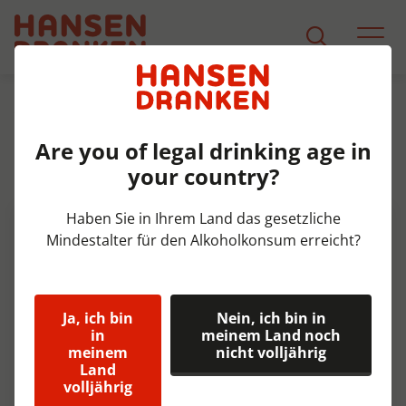
Sortiment
Produkt Detail
Are you of legal drinking age in
Monin Coffee miniaturenset
your country?
Omdoos 12x5x5 cl
Haben Sie in Ihrem Land das gesetzliche
Mindestalter für den Alkoholkonsum erreicht?
Ja, ich bin
Nein, ich bin in
in
meinem Land noch
meinem
nicht volljährig
Land
volljährig