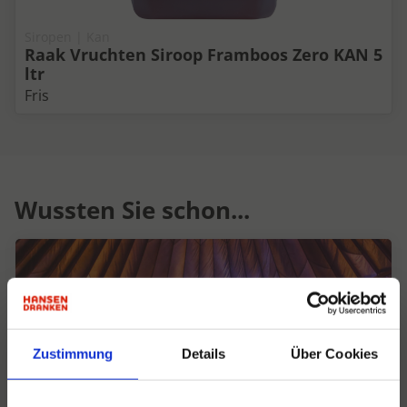
Siropen | Kan
Raak Vruchten Siroop Framboos Zero KAN 5
ltr
Fris
Wussten Sie schon...
Zustimmung
Details
Über Cookies