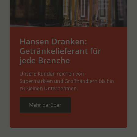
Hansen Dranken:
Getränkelieferant für
jede Branche
Unsere Kunden reichen von
Supermärkten und Großhändlern bis hin
zu kleinen Unternehmen.
Mehr darüber