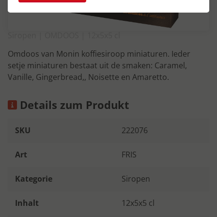
Siropen | OMDOOS | 12x5x5 cl
Omdoos van Monin koffiesiroop miniaturen. Ieder
setje miniaturen bestaat uit de smaken: Caramel,
Vanille, Gingerbread,, Noisette en Amaretto.
Details zum Produkt
SKU
222076
Art
FRIS
Kategorie
Siropen
Inhalt
12x5x5 cl