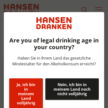
Sortiment
Produkt Detail
Are you of legal drinking age in
Chaudfontaine Blauw Krat
your country?
24x25 cl
Haben Sie in Ihrem Land das gesetzliche
Mindestalter für den Alkoholkonsum erreicht?
Ja, ich bin
Nein, ich bin in
in
meinem Land noch
meinem
nicht volljährig
Land
volljährig