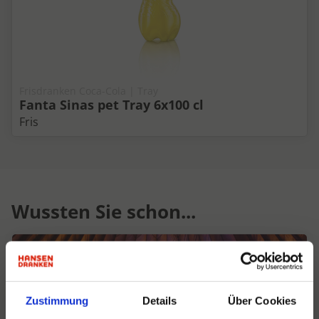
Frisdranken Coca-Cola | Tray
Fanta Sinas pet Tray 6x100 cl
Fris
Wussten Sie schon...
Zustimmung
Details
Über Cookies