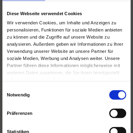
Diese Webseite verwendet Cookies
Wir verwenden Cookies, um Inhalte und Anzeigen zu
personalisieren, Funktionen für soziale Medien anbieten
zu können und die Zugriffe auf unsere Website zu
Für alle Ihre Veranstaltungen
analysieren. Außerdem geben wir Informationen zu Ihrer
und Feste
Verwendung unserer Website an unsere Partner für
soziale Medien, Werbung und Analysen weiter. Unsere
Hansen Events ist Ihr Partner für
Partner führen diese Informationen möglicherweise mit
Veranstaltungen von groß bis klein.
weiteren Daten zusammen, die Sie ihnen bereitgestellt
haben oder die sie im Rahmen Ihrer Nutzung der Dienste
Lesen Sie mehr
gesammelt haben.
Einwilligungsauswahl
Notwendig
Präferenzen
Statistiken