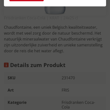
Frisdranken Coca-Cola | KRAT | 24x25 cl
Chaudfontaine, een uniek Belgisch kwaliteitswater,
wordt met veel zorg door de natuur beschermd. Het
natuurlijk mineraalwater van Chaudfontaine verkrijgt
zijn uitzonderlijke zuiverheid en unieke samenstelling
door de reis die het water aflegt.
Details zum Produkt
SKU
231470
Art
FRIS
Kategorie
Frisdranken Coca-
Cola