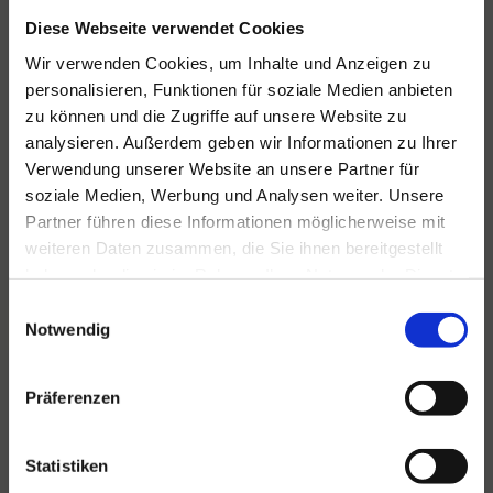
Diese Webseite verwendet Cookies
Wir verwenden Cookies, um Inhalte und Anzeigen zu
personalisieren, Funktionen für soziale Medien anbieten
zu können und die Zugriffe auf unsere Website zu
Für alle Ihre Veranstaltungen
analysieren. Außerdem geben wir Informationen zu Ihrer
und Feste
Verwendung unserer Website an unsere Partner für
soziale Medien, Werbung und Analysen weiter. Unsere
Hansen Events ist Ihr Partner für
Partner führen diese Informationen möglicherweise mit
Veranstaltungen von groß bis klein.
weiteren Daten zusammen, die Sie ihnen bereitgestellt
Lesen Sie mehr
haben oder die sie im Rahmen Ihrer Nutzung der Dienste
gesammelt haben.
Einwilligungsauswahl
Notwendig
Präferenzen
Statistiken