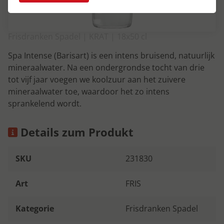
Frisdranken Spadel | KRAT | 18x50 cl
Spa Intense (Barisart) is een intens bruisend, natuurlijk
mineraalwater. Na een ondergrondse tocht van drie
tot vijf jaar voegen we koolzuur aan het zuivere
mineraalwater toe, waardoor het zo intens
sprankelend wordt.
Details zum Produkt
SKU
231830
Art
FRIS
Kategorie
Frisdranken Spadel