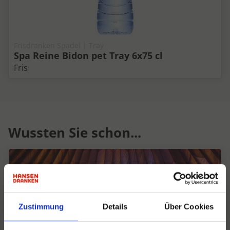
Frisdranken Spadel | Tray
Spa Reine Bidon pet Tray 6x75 cl
Fris
Wussten Sie schon...
Zustimmung
Details
Über Cookies