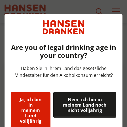
Sortiment
Produkt Detail
Are you of legal drinking age in
Spa Barisart Intense Krat 18x50
your country?
cl
Haben Sie in Ihrem Land das gesetzliche
Mindestalter für den Alkoholkonsum erreicht?
Ja, ich bin
Nein, ich bin in
in
meinem Land noch
meinem
nicht volljährig
Land
volljährig