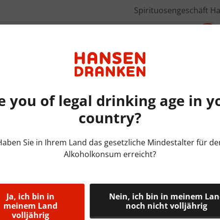
Spirituosengeschäft H
Über uns
e you of legal drinking age in y
country?
Frisdranken Spadel | KRAT |
Haben Sie in Ihrem Land das gesetzliche Mindestalter für de
Alkoholkonsum erreicht?
Bru koolzuur
Heerlijk verfrissend minera
Ja, ich bin in
Nein, ich bin in meinem La
meinem Land
noch nicht volljährig
volljährig