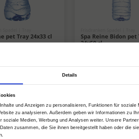
n Spadel | Tray
Frisdranken Spadel | Tray
e pet Tray 24x33 cl
Spa Reine Bidon pet 
24x50 cl
Fris
Details
Cookies
nhalte und Anzeigen zu personalisieren, Funktionen für soziale
Website zu analysieren. Außerdem geben wir Informationen zu I
r soziale Medien, Werbung und Analysen weiter. Unsere Partner
 Daten zusammen, die Sie ihnen bereitgestellt haben oder die s
n.