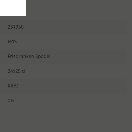
dukt
231950
FRIS
Frisdranken Spadel
24x25 cl
KRAT
0%