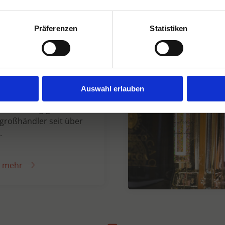
Präferenzen
Statistiken
n Dranken seit
Auswahl erlauben
er unabhängiger
großhändler seit über
.
e mehr