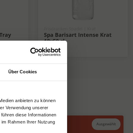
Frisdranken Spadel | Krat
Tray
Spa Barisart Intense Krat
18x50 cl
Fris
Über Cookies
 Medien anbieten zu können
hrer Verwendung unserer
 führen diese Informationen
ie im Rahmen Ihrer Nutzung
Ausgewählt