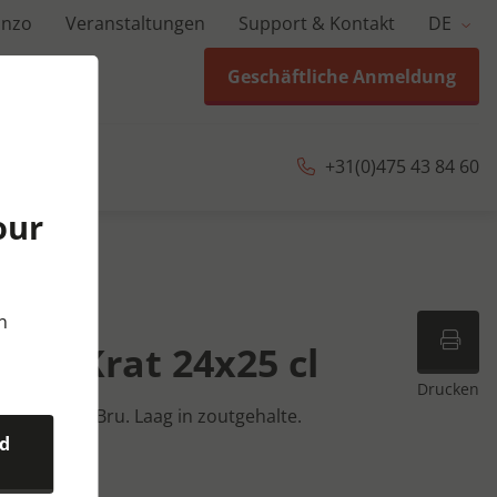
anzo
Veranstaltungen
Support & Kontakt
DE
Geschäftliche Anmeldung
+31(0)475 43 84 60
our
 24x25 cl
n
vrij Krat 24x25 cl
Drucken
alwater van Bru. Laag in zoutgehalte.
nd