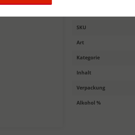
Details zum Pro
SKU
Art
Kategorie
Inhalt
Verpackung
Alkohol %