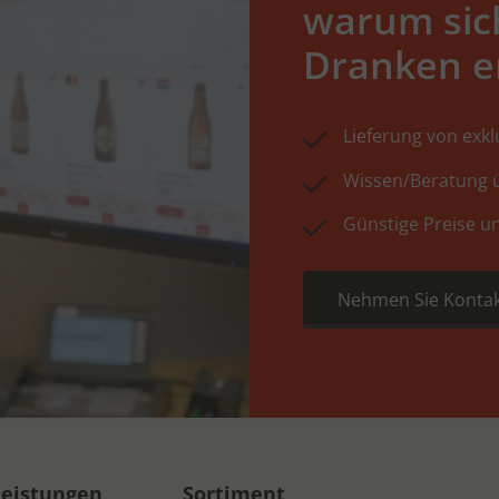
warum sic
Dranken e
Lieferung von exk
Wissen/Beratung ü
Günstige Preise u
Nehmen Sie Kontak
leistungen
Sortiment