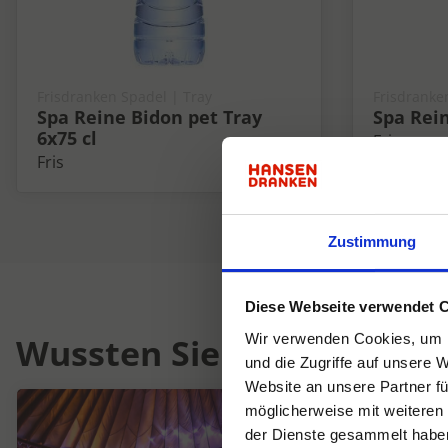
Frisdranken Spadel | Tray
Frisdranke
Spa Reine Bidon pet Tray
Spa Rein
6x75 cl
Fris
Fris
Zustimmung
Diese Webseite verwendet 
Wussten Sie schon...
Wir verwenden Cookies, um I
und die Zugriffe auf unsere 
Website an unsere Partner fü
möglicherweise mit weiteren
der Dienste gesammelt habe