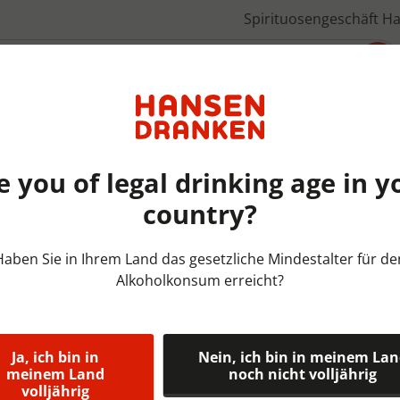
Spirituosengeschäft H
Über uns
e you of legal drinking age in y
country?
Frisdranken Overig | KRAT |
Haben Sie in Ihrem Land das gesetzliche Mindestalter für de
Alkoholkonsum erreicht?
Tonissteiner
20x25 cl
Ja, ich bin in
Nein, ich bin in meinem La
Een bruisende orange limo
meinem Land
noch nicht volljährig
volljährig
suikers.Deze limonade is r