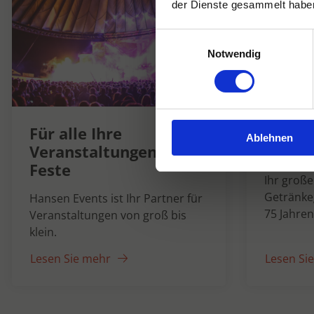
der Dienste gesammelt habe
Einwilligungsauswahl
Notwendig
Hanse
Für alle Ihre
Ablehnen
1947
Veranstaltungen und
Feste
Ihr groß
Getränke
Hansen Events ist Ihr Partner für
75 Jahren
Veranstaltungen von groß bis
klein.
Lesen Sie mehr
Lesen Si