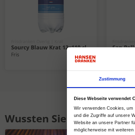
Frisdranken Overig | Krat
Frisdranke
Sourcy Blauw Krat 12x110 cl
San Pell
Doos 24x
Fris
Fris
Zustimmung
Diese Webseite verwendet 
Wir verwenden Cookies, um I
Wussten Sie schon...
und die Zugriffe auf unsere 
Website an unsere Partner fü
möglicherweise mit weiteren