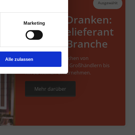
Ausgewählt
Hansen Dranken:
Marketing
Getränkelieferant
für jede Branche
Unsere Kunden reichen von
Alle zulassen
Supermärkten und Großhändlern bis
hin zu kleinen Unternehmen.
Mehr darüber