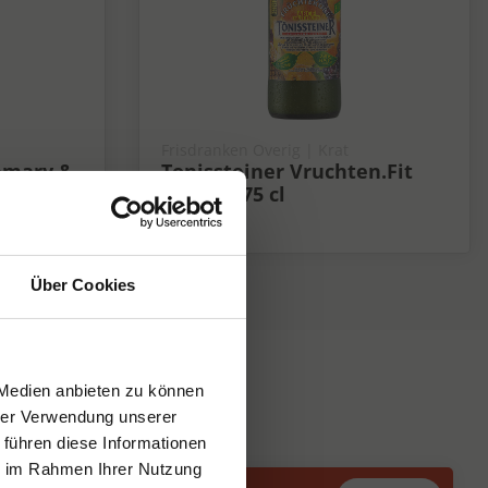
Frisdranken Overig | Krat
emary &
Tonissteiner Vruchten.Fit
l
Krat 12x75 cl
Fris
Über Cookies
 Medien anbieten zu können
hrer Verwendung unserer
 führen diese Informationen
ie im Rahmen Ihrer Nutzung