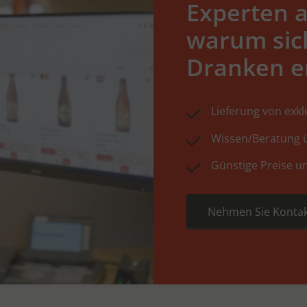
Experten a
warum sic
Dranken e
Lieferung von exk
Wissen/Beratung ü
Günstige Preise u
Nehmen Sie Kontak