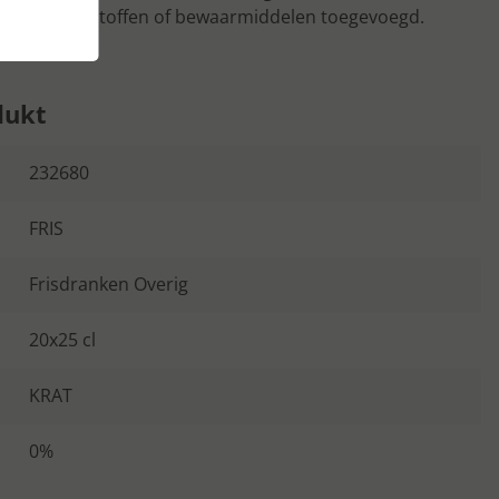
r geen kleurstoffen of bewaarmiddelen toegevoegd.
dukt
232680
FRIS
Frisdranken Overig
20x25 cl
KRAT
0%