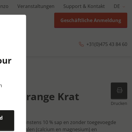
anzo
Veranstaltungen
Support & Kontakt
DE
Geschäftliche Anmeldung
+31(0)475 43 84 60
our
 20x25 cl
n
 Fit Orange Krat
Drucken
nd
nade met minstens 10 % sap en zonder toegevoegde
ijk aan mineralen (calcium en magnesium) en