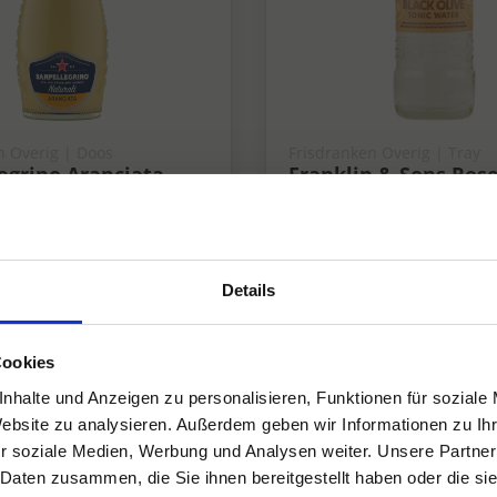
n Overig | Doos
Frisdranken Overig | Tray
egrino Aranciata
Franklin & Sons Ros
20 cl
Bl. Olive Tray 24x20 c
Fris
Details
Cookies
nhalte und Anzeigen zu personalisieren, Funktionen für soziale
Website zu analysieren. Außerdem geben wir Informationen zu I
r soziale Medien, Werbung und Analysen weiter. Unsere Partner
 Daten zusammen, die Sie ihnen bereitgestellt haben oder die s