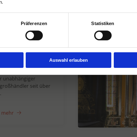
n.
Präferenzen
Statistiken
n Dranken seit
Auswahl erlauben
er unabhängiger
großhändler seit über
.
e mehr