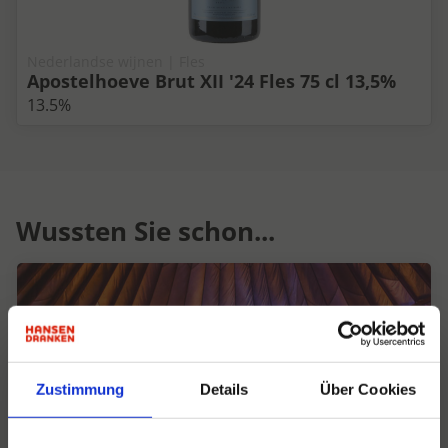
Nederlandse wijnen | Fles
Apostelhoeve Brut XII '24 Fles 75 cl 13,5%
13.5%
Wussten Sie schon...
Zustimmung
Details
Über Cookies