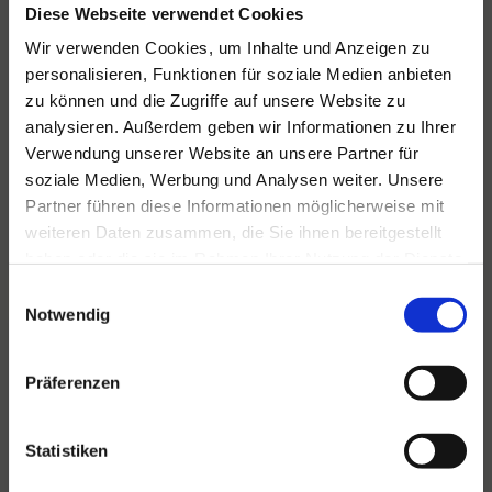
Diese Webseite verwendet Cookies
Wir verwenden Cookies, um Inhalte und Anzeigen zu
personalisieren, Funktionen für soziale Medien anbieten
Für alle Ihre Veranstaltungen
zu können und die Zugriffe auf unsere Website zu
und Feste
analysieren. Außerdem geben wir Informationen zu Ihrer
Verwendung unserer Website an unsere Partner für
Hansen Events ist Ihr Partner für
soziale Medien, Werbung und Analysen weiter. Unsere
Veranstaltungen von groß bis klein.
Partner führen diese Informationen möglicherweise mit
weiteren Daten zusammen, die Sie ihnen bereitgestellt
Lesen Sie mehr
haben oder die sie im Rahmen Ihrer Nutzung der Dienste
gesammelt haben.
Einwilligungsauswahl
Notwendig
Präferenzen
Statistiken