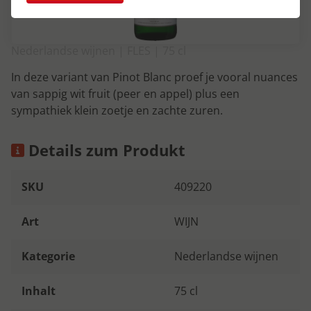
Nederlandse wijnen | FLES | 75 cl
In deze variant van Pinot Blanc proef je vooral nuances
van sappig wit fruit (peer en appel) plus een
sympathiek klein zoetje en zachte zuren.
Details zum Produkt
SKU
409220
Art
WIJN
Kategorie
Nederlandse wijnen
Inhalt
75 cl