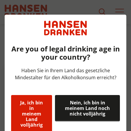
Sortiment
Produkt Detail
Are you of legal drinking age in
Apostelhoeve Auxerrois '22 Fles
your country?
75 cl 12,5%
Haben Sie in Ihrem Land das gesetzliche
Mindestalter für den Alkoholkonsum erreicht?
Ja, ich bin
Nein, ich bin in
in
meinem Land noch
meinem
nicht volljährig
Land
volljährig