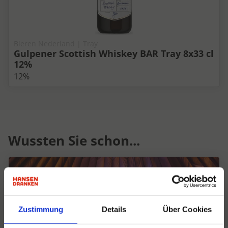
Bieren Nederland | Tray
Gulpener Scottish Whiskey BAR Tray 8x33 cl
12%
12%
Wussten Sie schon...
Zustimmung
Details
Über Cookies