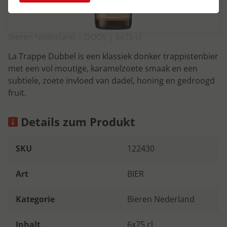
Bieren Nederland | DOOS | 6x75 cl
La Trappe Dubbel is een klassiek donker trappistenbier
met een vol moutige, karamelzoete smaak en een
subtiele, zoete invloed van dadel, honing en gedroogd
fruit.
Details zum Produkt
SKU
122430
Art
BIER
Kategorie
Bieren Nederland
Inhalt
6x75 cl