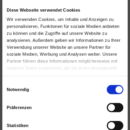
Diese Webseite verwendet Cookies
Wir verwenden Cookies, um Inhalte und Anzeigen zu
personalisieren, Funktionen für soziale Medien anbieten
zu können und die Zugriffe auf unsere Website zu
Für alle Ihre Veranstaltungen
analysieren. Außerdem geben wir Informationen zu Ihrer
und Feste
Verwendung unserer Website an unsere Partner für
soziale Medien, Werbung und Analysen weiter. Unsere
Hansen Events ist Ihr Partner für
Partner führen diese Informationen möglicherweise mit
Veranstaltungen von groß bis klein.
weiteren Daten zusammen, die Sie ihnen bereitgestellt
haben oder die sie im Rahmen Ihrer Nutzung der Dienste
Lesen Sie mehr
gesammelt haben.
Einwilligungsauswahl
Notwendig
Präferenzen
Statistiken