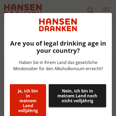
Sortiment
Produkt Detail
Are you of legal drinking age in
La Trappe Dubbel Doos 6x75 cl
your country?
7%
Haben Sie in Ihrem Land das gesetzliche
Mindestalter für den Alkoholkonsum erreicht?
Ja, ich bin
Nein, ich bin in
in
meinem Land noch
meinem
nicht volljährig
Land
volljährig