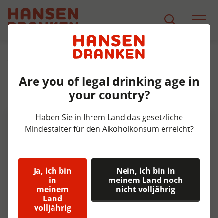
Sortiment
Produkt Detail
Are you of legal drinking age in
Crystal Clear Lemon pet Tray
your country?
6x150 cl
Haben Sie in Ihrem Land das gesetzliche
Mindestalter für den Alkoholkonsum erreicht?
Ja, ich bin
Nein, ich bin in
in
meinem Land noch
meinem
nicht volljährig
Land
volljährig