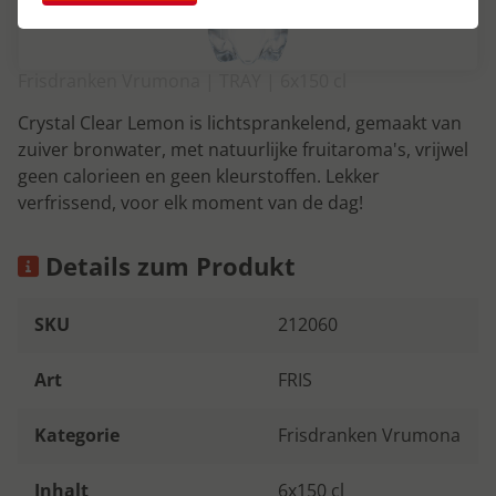
Frisdranken Vrumona | TRAY | 6x150 cl
Crystal Clear Lemon is lichtsprankelend, gemaakt van
zuiver bronwater, met natuurlijke fruitaroma's, vrijwel
geen calorieen en geen kleurstoffen. Lekker
verfrissend, voor elk moment van de dag!
Details zum Produkt
SKU
212060
Art
FRIS
Kategorie
Frisdranken Vrumona
Inhalt
6x150 cl