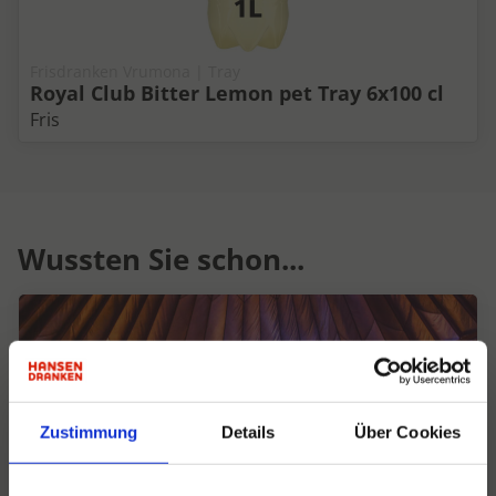
Frisdranken Vrumona | Tray
Royal Club Bitter Lemon pet Tray 6x100 cl
Fris
Wussten Sie schon...
Zustimmung
Details
Über Cookies