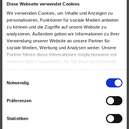
Diese Webseite verwendet Cookies
Wir verwenden Cookies, um Inhalte und Anzeigen zu
personalisieren, Funktionen für soziale Medien anbieten
Für alle Ihre Veranstaltungen
zu können und die Zugriffe auf unsere Website zu
und Feste
analysieren. Außerdem geben wir Informationen zu Ihrer
Verwendung unserer Website an unsere Partner für
Hansen Events ist Ihr Partner für
soziale Medien, Werbung und Analysen weiter. Unsere
Veranstaltungen von groß bis klein.
Partner führen diese Informationen möglicherweise mit
weiteren Daten zusammen, die Sie ihnen bereitgestellt
Lesen Sie mehr
haben oder die sie im Rahmen Ihrer Nutzung der Dienste
gesammelt haben.
Einwilligungsauswahl
Notwendig
Präferenzen
Statistiken