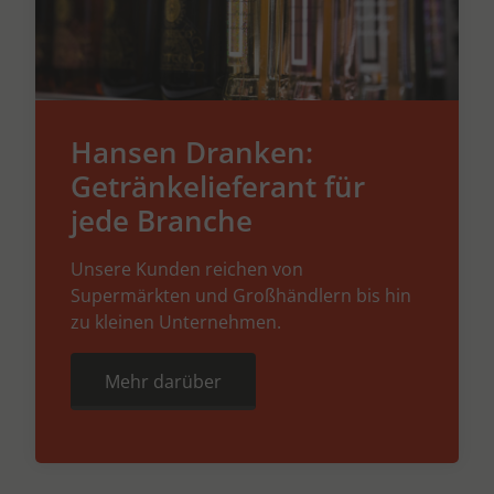
Hansen Dranken:
Getränkelieferant für
jede Branche
Unsere Kunden reichen von
Supermärkten und Großhändlern bis hin
zu kleinen Unternehmen.
Mehr darüber